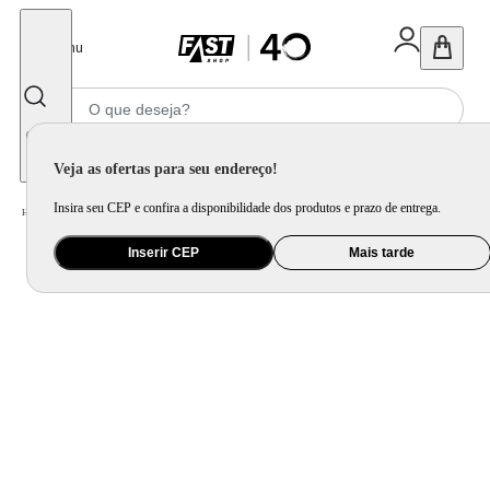
Fechar
Menu
Informe seu CEP
Veja as ofertas para seu endereço!
Insira seu CEP e confira a disponibilidade dos produtos e prazo de entrega.
Home
/
Eletroportátil
/
Fritadeira Elétrica
/
Fritadeira Air Fryer Britânia 4.5L Black Plus 1500W BFR13P
Inserir CEP
Mais tarde