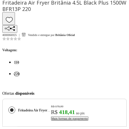
Fritadeira Air Fryer Britânia 4.5L Black Plus 1500W
BFR13P 220
4000066925
Vendido e entregue por
Britânia Oficial
Voltagem
:
110
220
Ofertas
disponíveis
R$ 579,90
Fritadeira Air Fryer Britânia 4.5L Black Plus 1500W BFR13P
R$
418,41
no pix
Mais formas de pagamento