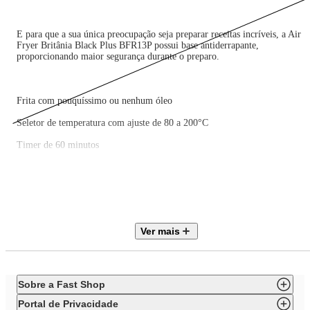
E para que a sua única preocupação seja preparar receitas incríveis, a Air
Fryer Britânia Black Plus BFR13P possui base antiderrapante,
proporcionando maior segurança durante o preparo.
Frita com pouquíssimo ou nenhum óleo
Seletor de temperatura com ajuste de 80 a 200°C
Timer de 60 minutos
Capacidade do cesto 3,5 litros
Capacidade da cuba 4,5 litros
Luz indicadora de aquecimento - Verde
Ver mais
Luz indicadora de funcionamento – Vermelha
Base antiderrapante
Cesto removível
Sobre a Fast Shop
Cesto e cuba com revestimento antiaderente
Portal de Privacidade