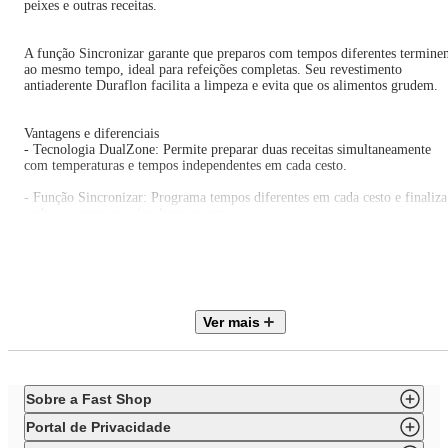
peixes e outras receitas.
A função Sincronizar garante que preparos com tempos diferentes termin
ao mesmo tempo, ideal para refeições completas. Seu revestimento
antiaderente Duraflon facilita a limpeza e evita que os alimentos grudem.
Vantagens e diferenciais
- Tecnologia DualZone: Permite preparar duas receitas simultaneamente
com temperaturas e tempos independentes em cada cesto.
- Função Sincronizar: Programa tempos diferentes em cada cesto e finaliza
ambos os preparos simultaneamente.
- Cestos removíveis: Facilita a limpeza e oferece maior praticidade na
remoção dos alimentos.
- Painel digital com 11 funções: Pré-programações para diferentes tipos de
alimentos com apenas um clique.
Ver mais
- Revestimento antiaderente Duraflon: Impede que os alimentos grudem n
fundo dos cestos.
- Controle preciso: Timer de 60 minutos e temperatura ajustável até 200°C
Sobre a Fast Shop
para diferentes tipos de alimentos.
Portal de Privacidade