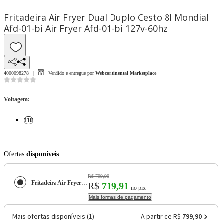
Fritadeira Air Fryer Dual Duplo Cesto 8l Mondial
Afd-01-bi Air Fryer Afd-01-bi 127v-60hz
4000098278
Vendido e entregue por
Webcontinental Marketplace
Voltagem
:
110
Ofertas
disponíveis
R$ 799,90
Fritadeira Air Fryer Dual Duplo Cesto 8l Mondial Afd-01-bi Air Fryer Afd-01-bi 127v-60hz
R$
719,91
no pix
Mais formas de pagamento
Mais ofertas disponíveis (
1
)
A partir de R$
799,90