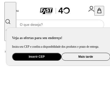
Fechar
Menu
Informe seu CEP
Veja as ofertas para seu endereço!
Insira seu CEP e confira a disponibilidade dos produtos e prazo de entrega.
Home
/
Eletroportátil
/
Fritadeira Elétrica
Inserir CEP
Mais tarde