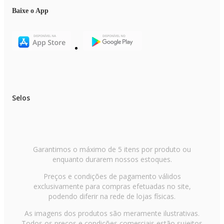
Temperatura Máxima: 200°C
Funções: Assar | Cozinhar | Gratinar | Fritar
Baixe o App
Multifunção: Sim
Sistema de segurança: Sim
Aviso sonoro: Sim
Desligamento automático: Sim
Revestimento do Cesto: Antiaderente
Tipo de Cesto: Removível
Possui Cesto: Sim
Possui Grelha: Não
Material: Metal
Tipo de cabo elétrico: Fixo
Selos
Tipo de tomada: 20A
Classificação Energética: A
Altura do Produto: 30,7cm
Largura do Produto: 37,8cm
Profundidade do Produto: 38,2cm
Peso do Produto: 7kg
EAN: 7899882316377
Garantimos o máximo de 5 itens por produto ou
Garantia: 12 meses
enquanto durarem nossos estoques.
Preços e condições de pagamento válidos
Itens inclusos
exclusivamente para compras efetuadas no site,
01 Fritadeira
01 Livro de Receitas
podendo diferir na rede de lojas físicas.
01 Manual de Instruções
As imagens dos produtos são meramente ilustrativas.
Todos os preços e condições comerciais estão sujeitos