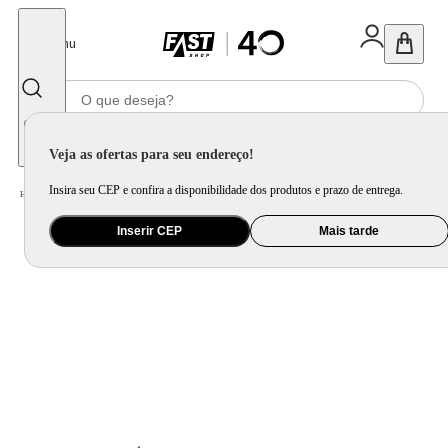
Fechar
Menu
Informe seu CEP
Veja as ofertas para seu endereço!
Insira seu CEP e confira a disponibilidade dos produtos e prazo de entrega.
Home
/
Eletroportátil
/
Fritadeira Elétrica
Inserir CEP
Mais tarde