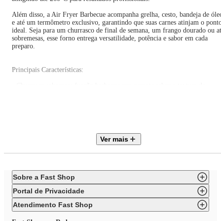
Além disso, a Air Fryer Barbecue acompanha grelha, cesto, bandeja de óle
e até um termômetro exclusivo, garantindo que suas carnes atinjam o pont
ideal. Seja para um churrasco de final de semana, um frango dourado ou a
sobremesas, esse forno entrega versatilidade, potência e sabor em cada
preparo.
Principais Características:
• Churrasco saboroso: função barbecue que garante sabor e textura de
churrasco sem fumaça.
• Capacidade total de 6,5L: ideal para receitas variadas
• Painel digital moderno: 12 funções pré-programadas.
Ver mais
• Preparo no ponto certo: controle de temperatura de 50°C a 260°C e time
de até 60 minutos.
• Praticidade no preparo: acompanha grelha, cesto, bandeja de óleo e
termômetro de precisão.
Sobre a Fast Shop
• Limpeza facilitada: revestimento antiaderente para facilitar a limpeza.
Portal de Privacidade
• Mais controle para você: desligamento automático, aviso sonoro e luz
Atendimento Fast Shop
indicadora de funcionamento.