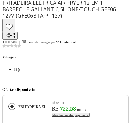
FRITADEIRA ELÉTRICA AIR FRYER 12 EM 1
BARBECUE GALLANT 6,5L ONE-TOUCH GFE06
127V (GFE06BTA-PT127)
4000095986
Vendido e entregue por
Webcontinental
Voltagem
:
110
Ofertas
disponíveis
R$ 821,11
FRITADEIRA ELÉTRICA AIR FRYER 12 EM 1 BARBECUE GALLANT 6,5L ONE-TOUCH GFE06 127V (GFE06BTA-PT127)
R$
722,58
no pix
Mais formas de pagamento