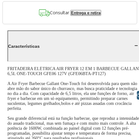
Consultar
Entrega e retira
Características
FRITADEIRA ELÉTRICA AIR FRYER 12 EM 1 BARBECUE GALLAN
6,5L ONE-TOUCH GFE06 127V (GFE06BTA-PT127)
A Air Fryer Barbecue Gallant One-Touch foi desenvolvida para quem não
abre mão do sabor único do churrasco, mas busca praticidade e tecnologia
no dia a dia. Com capacidade de 6,5 litros, ela une funções de forno, air
Libras
fryer e barbecue em um só equipamento, permitindo preparar carnes
suculentas, legumes grelhados,bolos e até pizzas assadas com crocância
perfeita.
Seu grande diferencial está na função barbecue, que reproduz a intensidade
do assado tradicional, mas sem fumaça e com muito mais controle. A alta
potência de 1600W, combinada ao painel digital com 12 funções pré-
programadas, possibilita ajustar tempo e temperatura de forma precisa,
atingindo até 260°C para resultados profissionais.