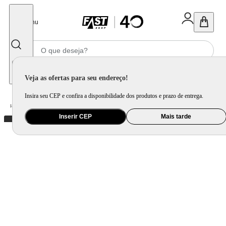
Fechar
Menu
Informe seu CEP
Veja as ofertas para seu endereço!
Insira seu CEP e confira a disponibilidade dos produtos e prazo de entrega.
Home
/
Eletroportátil
/
Fritadeira Elétrica
/
Fritadeira Elétrica Airfryer Ichef Dualzone
Inserir CEP
Mais tarde