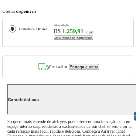
Ofertas
disponíveis
R$ 1.599,90
Fritadeira Elétrica Airfryer Ichef Dualzone
R$
1.259,91
no pix
Mais formas de pagamento
Consultar
Entrega e retira
Características
Libras
Só quem mais entende de airfryers pode oferecer uma inovação com um
espaço interno surpreendente, a exclusividade de um chef só seu, e tornar
cada refeição mais fácil, rápida e deliciosa. Conheça a Airfryer Ichef