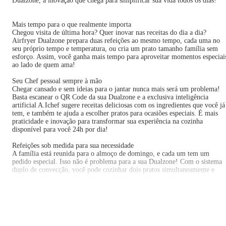
Dualzone, a inovação que chega para simplificar sua vida todos os dias!
Mais tempo para o que realmente importa
Chegou visita de última hora? Quer inovar nas receitas do dia a dia?
Airfryer Dualzone prepara duas refeições ao mesmo tempo, cada uma no
seu próprio tempo e temperatura, ou cria um prato tamanho família sem
esforço. Assim, você ganha mais tempo para aproveitar momentos especiai
ao lado de quem ama!
Seu Chef pessoal sempre à mão
Chegar cansado e sem ideias para o jantar nunca mais será um problema!
Basta escanear o QR Code da sua Dualzone e a exclusiva inteligência
artificial A.Ichef sugere receitas deliciosas com os ingredientes que você já
tem, e também te ajuda a escolher pratos para ocasiões especiais. É mais
praticidade e inovação para transformar sua experiência na cozinha
disponível para você 24h por dia!
Refeições sob medida para sua necessidade
A família está reunida para o almoço de domingo, e cada um tem um
pedido especial. Isso não é problema para a sua Dualzone! Com o sistema
duplo de convecção, você pode cozinhar dois pratos simultaneamente e
ainda garantir que ambos fiquem prontos ao mesmo tempo, graças à
sincronia de tempo. Mais praticidade, menos estresse e uma alimentação
variada para todos!
Mas se o que você precisa são grandes porções, aqui tem! Com a Airfryer
Dualzone basta remover a divisória e liberar um surpreendente espaço de a