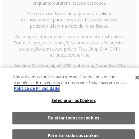
enquanto durarem nossos estoques.
Preços e condições de pagamento válidos
exclusivamente para compras efetuadas no site,
podendo diferir na rede de lojas físicas.
As imagens dos produtos são meramente ilustrativas.
Todos os preços e condições comerciais estão sujeitos
a alteração sem aviso prévio. Fast Shop S. A. CNPJ:
43.708.379/0001-00
Avenida Zaki Narchi, nº 1650, sobreloja, Carandiru, São
Paulo/SP, CEP 02029-001, Telefone: 11 3003-3728 ©
Nós utilizamos cookies para que você tenha uma melhor
2013 Fast Shop - Todos os direitos reservados
RF
experiência de navegação em nosso site. Saiba mais em nossa
Política de Privacidade
Selecionar os Cookies
Rejeitar todos os cookies
Comprar
1
Permitir todos os cookies