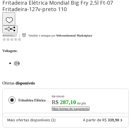
Fritadeira Elétrica Mondial Big Fry 2,5l Ft-07
Fritadeira-127v-preto 110
4000098257
Vendido e entregue por
Webcontinental Marketplace
Voltagem
:
110
Ofertas
disponíveis
R$ 319,00
Fritadeira Elétrica Mondial Big Fry 2,5l Ft-07 Fritadeira-127v-preto
R$
287,10
no pix
Mais formas de pagamento
Mais ofertas disponíveis (
1
)
A partir de R$
339,90