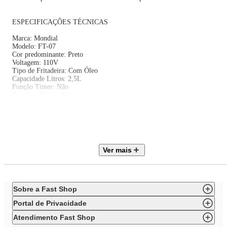
ESPECIFICAÇÕES TÉCNICAS
Marca: Mondial
Modelo: FT-07
Cor predominante: Preto
Voltagem: 110V
Tipo de Fritadeira: Com Óleo
Capacidade Litros: 2,5L
Função Timer: Não
Funções: Fritar alimentos
Multifunção: Não
Número de Funções: 1
Temperatura Ajustável: Sim
Temperatura Máxima: 190°C
Revestimento do Cesto: Antiaderente
Tipo de Cesto: Removível
Ver mais
Possui Cesto: Sim
Possui Grelha: Não
Limpeza: Cesta removível antiaderente | cuba antiaderente
Painel Touch: Não
Altura do Produto: 31,1cm
Sobre a Fast Shop
Largura do Produto: 21,2cm
Profundidade do Produto: 29,4cm
Portal de Privacidade
Peso do Produto: 1,95kg
EAN: 7899882301939
Atendimento Fast Shop