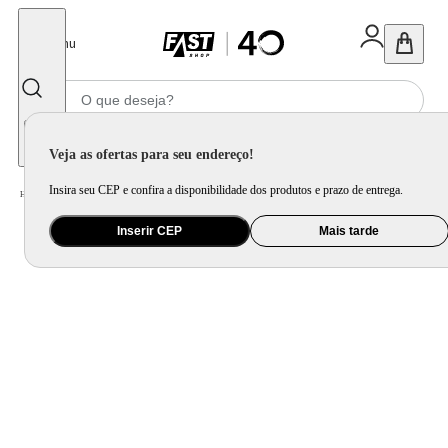
Fechar
Menu
Informe seu CEP
Veja as ofertas para seu endereço!
Insira seu CEP e confira a disponibilidade dos produtos e prazo de entrega.
Home
/
Eletroportátil
/
Fritadeira Elétrica
/
Fritadeira Elétrica Mondial Big Fry 2,5l Ft-07 Fritadeira-127v-preto
Inserir CEP
Mais tarde