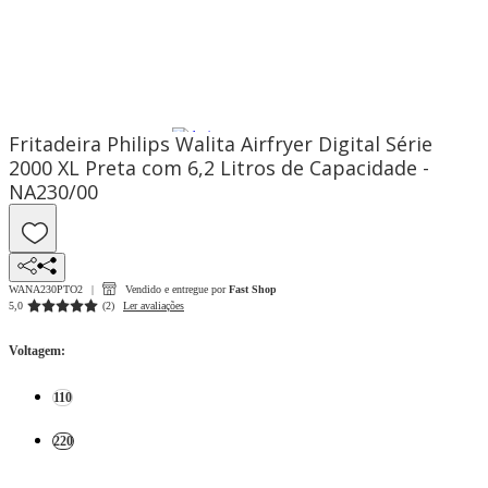
Fritadeira Philips Walita Airfryer Digital Série
2000 XL Preta com 6,2 Litros de Capacidade -
NA230/00
WANA230PTO2
Vendido e entregue por
Fast Shop
5,0
(
2
)
Ler avaliações
Voltagem
:
110
220