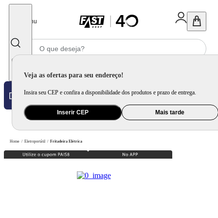
Fechar
Menu
Informe seu CEP
Veja as ofertas para seu endereço!
Insira seu CEP e confira a disponibilidade dos produtos e prazo de entrega.
Inserir CEP
Mais tarde
Home
/
Eletroportátil
/
Fritadeira Elétrica