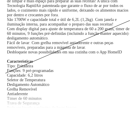
de limpar e mais espaço para preparar as suas receitas! A única com
Tecnologia RapidAir patenteada que garante o fluxo de ar por todos os
lados, o cozimento mais rápido e uniforme, deixando os alimentos macios
por dentro e crocantes por fora.
São 1700W e capacidade total e útil de 6,2L (1,2kg). Com janela e
iluminação interna, para acompanhar o preparo das suas receitas!
Com display digital para ajuste de temperatura de 60 a 200 graus, timer de
60 minutos, 9 funções pré-definidas (incluindo a função manter aquecido) 
desligamento automático.
Fácil de lavar: Com grelha removível antiaderente e outras peças
removíveis, preparadas para a máquina de lavar.
Desbloqueie novas possibilidades em sua cozinha com o App HomeID
Características
Tipo: Fritadeira
Funções: 9 pré-programadas
Capacidade: 6,2 litros
Seletor de Temperatura
Desligamento Automático
Grelha Removível
Antiaderente
Timer de 60 minutos
Trava de Segurança
Pode ser levada a máquina de lavar-louças
Especificações Técnicas
Modelo: NA230/00
Potência: 1700W