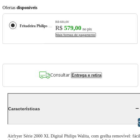
Ofertas
disponíveis
R$ 681,00
Fritadeira Philips Walita Airfryer Digital Série 2000 XL Preta com 6,2 Litros de Capacidade - NA230/00
R$
579,00
no pix
Mais formas de pagamento
Consultar
Entrega e retira
Características
Libras
Airfryer Série 2000 XL Digital Philips Walita, com grelha removível: fáci