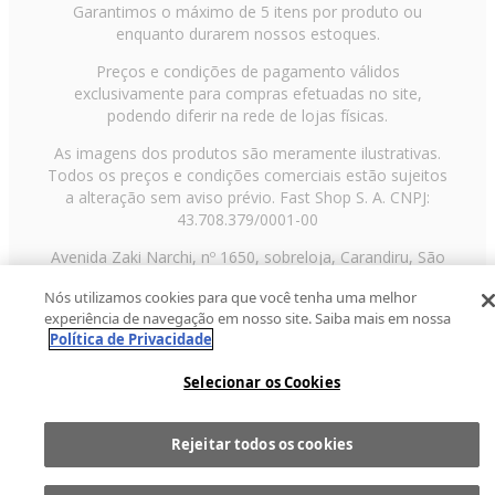
Garantimos o máximo de 5 itens por produto ou
enquanto durarem nossos estoques.
Preços e condições de pagamento válidos
exclusivamente para compras efetuadas no site,
podendo diferir na rede de lojas físicas.
As imagens dos produtos são meramente ilustrativas.
Todos os preços e condições comerciais estão sujeitos
a alteração sem aviso prévio. Fast Shop S. A. CNPJ:
43.708.379/0001-00
Avenida Zaki Narchi, nº 1650, sobreloja, Carandiru, São
Paulo/SP, CEP 02029-001, Telefone: 11 3003-3728 ©
Nós utilizamos cookies para que você tenha uma melhor
2013 Fast Shop - Todos os direitos reservados
RF
experiência de navegação em nosso site. Saiba mais em nossa
Política de Privacidade
Selecionar os Cookies
Rejeitar todos os cookies