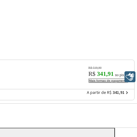
R$ 519,90
R$
341,91
no pix
Libras
Mais formas de pagamento
A partir de R$
341,91