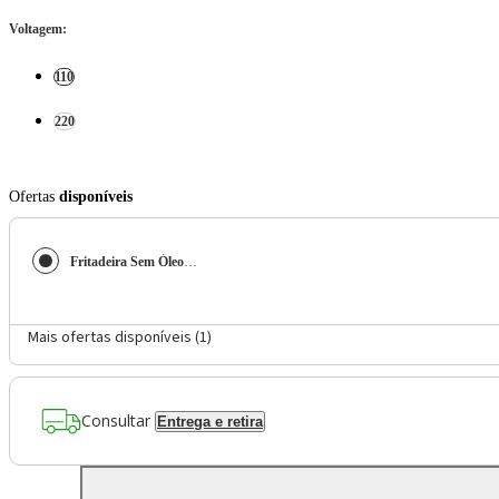
Voltagem
:
110
220
Ofertas
disponíveis
Fritadeira Sem Óleo Air Fryer 4L Mondial AFN-40-RI
Mais ofertas disponíveis (
1
)
Consultar
Entrega e retira