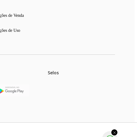
ções de Venda
ções de Uso
Selos
stoques.
ferir na rede de lojas físicas.