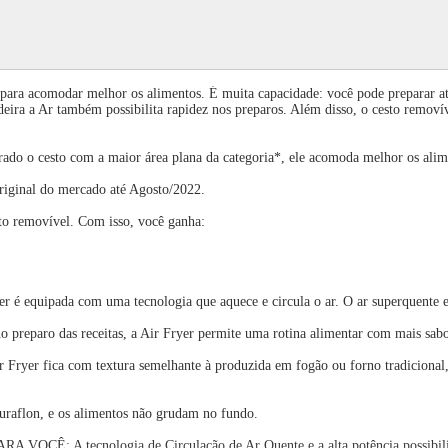
para acomodar melhor os alimentos. É muita capacidade: você pode preparar at
adeira a Ar também possibilita rapidez nos preparos. Além disso, o cesto removív
o com a maior área plana da categoria*, ele acomoda melhor os alimentos,
riginal do mercado até Agosto/2022.
 removível. Com isso, você ganha:
da com uma tecnologia que aquece e circula o ar. O ar superquente envolv
ro das receitas, a Air Fryer permite uma rotina alimentar com mais sabor
er fica com textura semelhante à produzida em fogão ou forno tradicional, a 
lon, e os alimentos não grudam no fundo.
tecnologia de Circulação de Ar Quente e a alta potência possibilitam ra