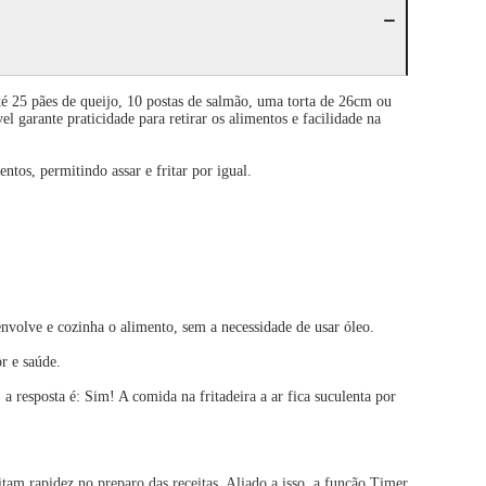
é 25 pães de queijo, 10 postas de salmão, uma torta de 26cm ou
el garante praticidade para retirar os alimentos e facilidade na
 permitindo assar e fritar por igual.
e e cozinha o alimento, sem a necessidade de usar óleo.
 e saúde.
resposta é: Sim! A comida na fritadeira a ar fica suculenta por
pidez no preparo das receitas. Aliado a isso, a função Timer