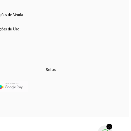
ções de Venda
ções de Uso
Selos
stoques.
ferir na rede de lojas físicas.