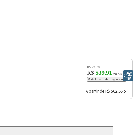
R$ 799,90
R$
539,91
no pix
Libras
Mais formas de pagamento
A partir de R$
502,55