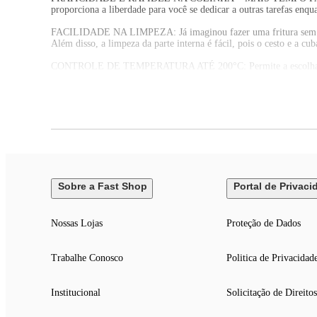
proporciona a liberdade para você se dedicar a outras tarefas enqu
FACILIDADE NA LIMPEZA: Já imaginou fazer uma fritura sem deixa
Além disso, a limpeza da parte interna é fácil, pois o cesto e a cu
CONTROLE DE TEMPERATURA ATÉ 200°C: Permite a escolha da te
AVISO SONORO + DESLIGAMENTO AUTOMÁTICO: Após o tempo pred
MUITO ALÉM DE BATATA FRITA: A Air Fryer é versátil e permite qu
pratos doces, como pudim, bolo de chocolate e cookies. Use sua cri
UM ANO DE GARANTIA MONDIAL: A Mondial é a escolha de milhõ
Sobre a Fast Shop
Portal de Privaci
Nossas Lojas
Proteção de Dados
Trabalhe Conosco
Politica de Privacidad
Institucional
Solicitação de Direitos