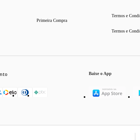
Termos e Condi
Primeira Compra
Termos e Condi
nto
Baixe o App
mos o máximo de 5 itens por produto ou enquanto durarem nossos e
o válidos exclusivamente para compras efetuadas no site, podendo di