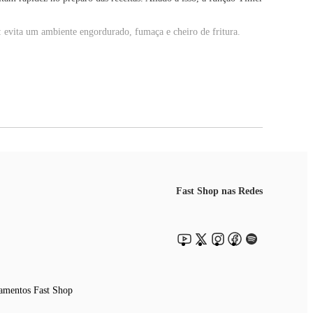
evita um ambiente engordurado, fumaça e cheiro de fritura.
icamente.
l preparar legumes, carnes, peixes, lasanha, pizzas, além de
Fast Shop nas Redes
amentos Fast Shop