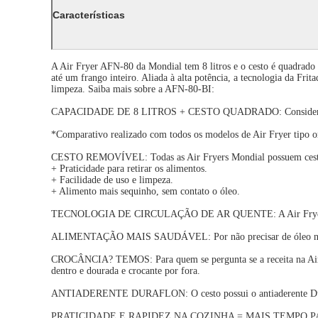
Características
A Air Fryer AFN-80 da Mondial tem 8 litros e o cesto é quadrado 
até um frango inteiro. Aliada à alta potência, a tecnologia da Frit
limpeza. Saiba mais sobre a AFN-80-BI:
CAPACIDADE DE 8 LITROS + CESTO QUADRADO: Considerado o cest
*Comparativo realizado com todos os modelos de Air Fryer tipo o
CESTO REMOVÍVEL: Todas as Air Fryers Mondial possuem cesto
+ Praticidade para retirar os alimentos.
+ Facilidade de uso e limpeza.
+ Alimento mais sequinho, sem contato o óleo.
TECNOLOGIA DE CIRCULAÇÃO DE AR QUENTE: A Air Fryer é equipa
ALIMENTAÇÃO MAIS SAUDÁVEL: Por não precisar de óleo no prepa
CROCÂNCIA? TEMOS: Para quem se pergunta se a receita na Air Fry
dentro e dourada e crocante por fora.
ANTIADERENTE DURAFLON: O cesto possui o antiaderente Duraf
PRATICIDADE E RAPIDEZ NA COZINHA = MAIS TEMPO PARA VOCÊ: A 