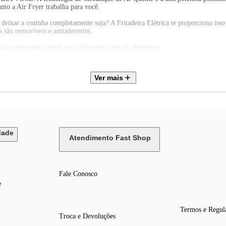
anto a Air Fryer trabalha para você.
r a cozinha completamente suja? A Fritadeira Elétrica te proporciona isso: 
ba são removíveis e antiaderentes.
mperatura ideal para diferentes tipos de alimentos.
efinido no Timer, há um aviso sonoro e a fritadeira desliga automat
Ver mais
e você prepare pratos que vão muito além da clássica batata frita. É possíve
atividade para fazer receitas deliciosas!
es de consumidores. Mondial, a escolha inteligente!
dade
Atendimento Fast Shop
Fale Conosco
e
Termos e Regul
Troca e Devoluções