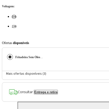
Voltagem
:
110
220
Ofertas
disponíveis
Fritadeira Sem Óleo Air Fryer 8 Litros AFN-80-BI Mondial
Mais ofertas disponíveis (
3
)
Consultar
Entrega e retira