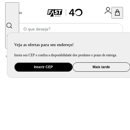
Fechar
Menu
Informe seu CEP
Veja as ofertas para seu endereço!
Insira seu CEP e confira a disponibilidade dos produtos e prazo de entrega.
Home
/
Cama, Mesa e Banho
/
Cama
/
Lençol e Fronha
/
Fronha Neo Percal 180 Fios Branca 50X70cm - Camesa
Inserir CEP
Mais tarde