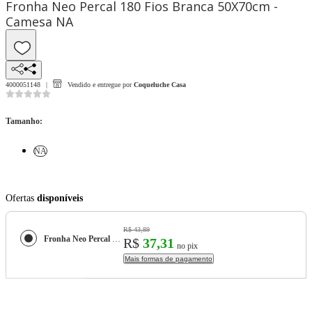
Fronha Neo Percal 180 Fios Branca 50X70cm -
Camesa NA
4000051148
Vendido e entregue por
Coqueluche Casa
Tamanho
:
NA
Ofertas
disponíveis
R$ 43,89
Fronha Neo Percal 180 Fios Branca 50X70cm - Camesa
R$
37,31
no pix
Mais formas de pagamento