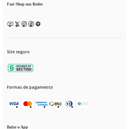
Largura: 20 cm
Fast Shop nas Redes
Profundidade: 30 cm
Peso: 1,7 kg
Portfólio Hulter: Ferramentas
EAN: 7899733812584
Garantia: 6 meses
Site seguro
Formas de pagamento
Baixe o App