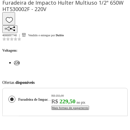
Furadeira de Impacto Hulter Multiuso 1/2" 650W
HT530002F - 220V
4000097740
Vendido e entregue por
Dufrio
Voltagem
:
220
Ofertas
disponíveis
R$ 255,00
Furadeira de Impacto Hulter Multiuso 1/2" 650W HT530002F - 220V
R$
229,50
no pix
Mais formas de pagamento