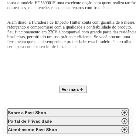
torna o modelo HT530001F uma excelente opção para quem realiza tarefa
domésticas, manutenções e pequenos reparos com frequência.
Além disso, a Furadeira de Impacto Hulter conta com garantia de 6 meses,
reforçando o compromisso com a qualidade e confiabilidade do produto.
Seu funcionamento em 220V é compatível com grande parte das residência
brasileiras, permitindo um uso prático e eficiente. Se você procura uma
ferramenta que una desempenho e praticidade, essa furadeira é a escolha
certa para compor seu kit de ferramentas.
ESPECIFICAÇÕES TÉCNICAS
Marca: Hulter
Modelo: HT530002F
Cor: Preto e Vermelho
Voltagem: 220V
Ver mais
Aplicação: Metal, madeira e concreto
Potência: 650 W
Rotação: 0–2600 rpm
Velocidades: Alta
Mandril: 1/2
Sobre a Fast Shop
Isolamento: Sim
Trava de segurança: Sim
Portal de Privacidade
Cordão elétrico emborrachado: 2 metros
Frequência do aparelho: 50/60 Hz
Atendimento Fast Shop
Altura: 6,5 cm