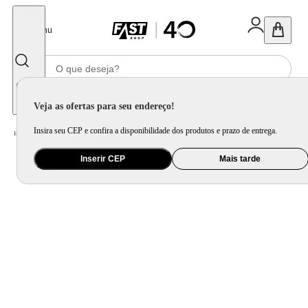
Fechar
Menu
Informe seu CEP
Veja as ofertas para seu endereço!
Insira seu CEP e confira a disponibilidade dos produtos e prazo de entrega.
Home
/
Ferramenta e Jardim
/
Ferramenta Elétrica
Inserir CEP
Mais tarde