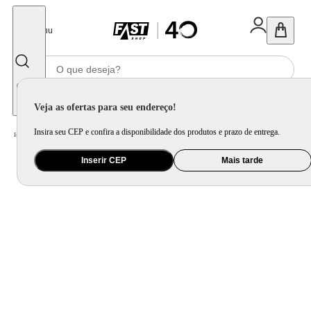
Fechar
Menu
Informe seu CEP
Veja as ofertas para seu endereço!
Insira seu CEP e confira a disponibilidade dos produtos e prazo de entrega.
Home
/
Ferramenta e Jardim
/
Ferramenta Elétrica
/
Furadeira Philco Force 650W 2800RPM com Maleta PFU01M
Inserir CEP
Mais tarde