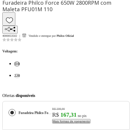
Furadeira Philco Force 650W 2800RPM com
Maleta PFU01M 110
4000053502
Vendido e entregue por
Philco Oficial
Voltagem
:
110
220
Ofertas
disponíveis
R$ 209,90
Furadeira Philco Force 650W 2800RPM com Maleta PFU01M
R$
167,31
no pix
Mais formas de pagamento