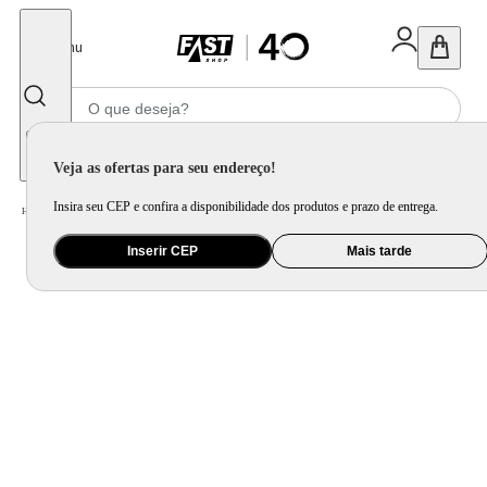
Fechar
Menu
Informe seu CEP
Veja as ofertas para seu endereço!
Insira seu CEP e confira a disponibilidade dos produtos e prazo de entrega.
Home
/
Mercado
/
Alimento
/
Massa e Molho
Inserir CEP
Mais tarde