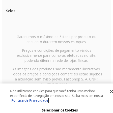
Selos
Garantimos o máximo de 5 itens por produto ou
enquanto durarem nossos estoques.
Preços e condições de pagamento válidos
exclusivamente para compras efetuadas no site,
podendo diferir na rede de lojas físicas.
As imagens dos produtos são meramente ilustrativas.
Todos os preços e condições comerciais estão sujeitos
a alteração sem aviso prévio. Fast Shop S. A. CNPJ:
43.708.379/0001-00
Nós utilizamos cookies para que você tenha uma melhor
Avenida Zaki Narchi, nº 1650, sobreloja, Carandiru, São
experiência de navegação em nosso site. Saiba mais em nossa
Paulo/SP, CEP 02029-001, Telefone: 11 3003-3728 ©
Política de Privacidade
2013 Fast Shop - Todos os direitos reservados
RF
Selecionar os Cookies