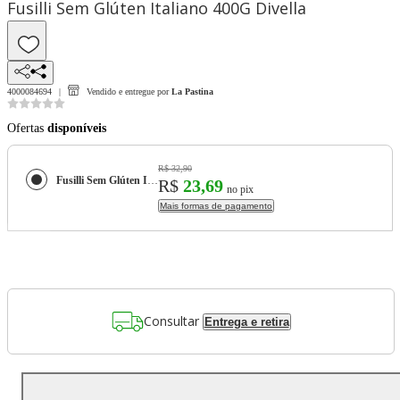
Fusilli Sem Glúten Italiano 400G Divella
4000084694
Vendido e entregue por
La Pastina
Ofertas
disponíveis
R$ 32,90
Fusilli Sem Glúten Italiano 400G Divella
R$
23,69
no pix
Mais formas de pagamento
Consultar
Entrega e retira