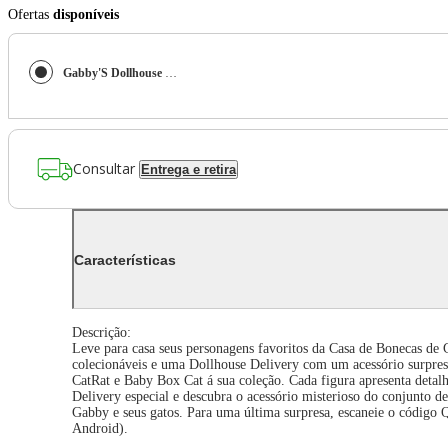
Ofertas
disponíveis
Gabby'S Dollhouse - Conjunto Deluxe Com 7 Bonecos
Consultar
Entrega e retira
Características
Descrição:
Leve para casa seus personagens favoritos da Casa de Bonecas de
colecionáveis e uma Dollhouse Delivery com um acessório surpre
CatRat e Baby Box Cat á sua coleção. Cada figura apresenta detal
Delivery especial e descubra o acessório misterioso do conjunto d
Gabby e seus gatos. Para uma última surpresa, escaneie o código 
Android).