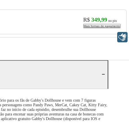
R$
349,99
no pix
Mais formas de pagamento
Libras
ório para os fãs de Gabby's Dollhouse e vem com 7 figuras
os personagens como Pandy Paws, MerCat, Cakey Cat, Kitty Fairy,
faz no início de cada episódio, desembrulhe sua Dollhouse
ção para encenar suas próprias aventuras na casa de bonecas com
aplicativo gratuito Gabby's Dollhouse (disponível para IOS e