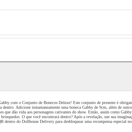
 Gabby com o Conjunto de Bonecos Deluxe! Este conjunto de presente é obrigat
sa dentro. Adicione instantaneamente uma boneca Gabby de 9cm, além de outr
hes que dão vida aos personagens cativantes do show. Então, assim como Gabby 
e brinquedos. O que você encontrará dentro? Após a revelação, use sua imagina
QR dentro do Dollhouse Delivery para desbloquear uma recompensa especial no 