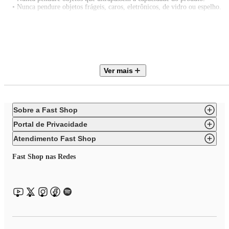
• Nunca pendure objetos frágeis, caros, eletrônicos, de vidro ou espelho.
- Cuidados:
• Armazene em local seco, fresco e ao abrigo da luz solar direta, sem
contato com fontes de calor.
• Guarde estas instruções para futuras consultas.
• Manter fora do alcance das crianças.
Ver mais
Sobre a Fast Shop
Portal de Privacidade
Atendimento Fast Shop
Fast Shop nas Redes