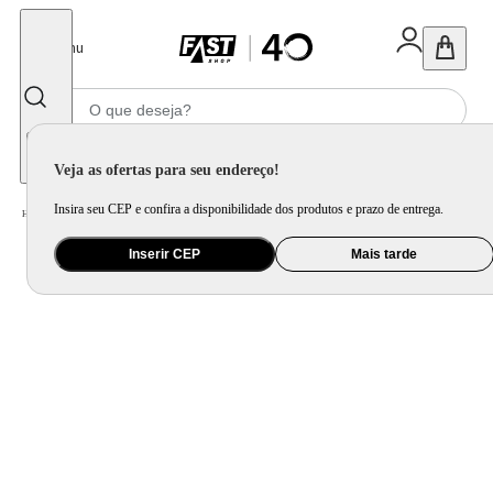
Fechar
Menu
Informe seu CEP
Veja as ofertas para seu endereço!
Insira seu CEP e confira a disponibilidade dos produtos e prazo de entrega.
Home
/
Utilidade Doméstica
/
Organização e Armazenamento
/
Organização de Pia e Cozinha
Inserir CEP
Mais tarde