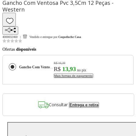
Gancho Com Ventosa Pvc 3,5Cm 12 Peças -
Western
4000032460
Vendido e entregue por
Coqueluche Casa
Ofertas
disponíveis
R$ 16,39
Gancho Com Ventosa Pvc 3,5Cm 12 Peças - Western
R$
13,93
no pix
Mais formas de pagamento
Consultar
Entrega e retira