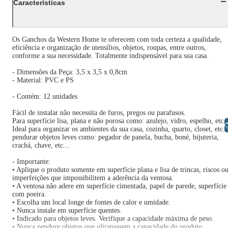
Características
Os Ganchos da Western Home te oferecem com toda certeza a qualidade,
eficiência e organização de utensílios, objetos, roupas, entre outros,
conforme a sua necessidade. Totalmente indispensável para sua casa.
- Dimensões da Peça: 3,5 x 3,5 x 0,8cm
- Material: PVC e PS
- Contém: 12 unidades
Fácil de instalar não necessita de furos, pregos ou parafusos.
Para superfície lisa, plana e não porosa como: azulejo, vidro, espelho, etc..
Libras
Ideal para organizar os ambientes da sua casa, cozinha, quarto, closet, etc. 
pendurar objetos leves como: pegador de panela, bucha, boné, bijuteria,
crachá, chave, etc...
- Importante:
• Aplique o produto somente em superfície plana e lisa de trincas, riscos o
imperfeições que impossibilitem a aderência da ventosa.
• A ventosa não adere em superfície cimentada, papel de parede, superfície
com poeira.
• Escolha um local longe de fontes de calor e umidade.
• Nunca instale em superfície quentes.
• Indicado para objetos leves. Verifique a capacidade máxima de peso.
• Nunca pendure objetos que ultrapassem a capacidade do produto.