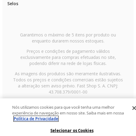
Selos
Garantimos o máximo de 5 itens por produto ou
enquanto durarem nossos estoques.
Preços e condições de pagamento válidos
exclusivamente para compras efetuadas no site,
podendo diferir na rede de lojas físicas.
As imagens dos produtos são meramente ilustrativas.
Todos os preços e condições comerciais estão sujeitos
a alteração sem aviso prévio. Fast Shop S. A. CNPJ:
43.708.379/0001-00
Avenida Zaki Narchi, nº 1650, sobreloja, Carandiru, São
Nós utilizamos cookies para que você tenha uma melhor
Paulo/SP, CEP 02029-001, Telefone: 11 3003-3728 ©
experiência de navegação em nosso site. Saiba mais em nossa
2013 Fast Shop - Todos os direitos reservados
RF
Política de Privacidade
Selecionar os Cookies