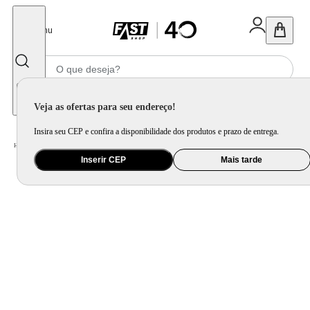
Fechar
Menu
Informe seu CEP
Veja as ofertas para seu endereço!
Insira seu CEP e confira a disponibilidade dos produtos e prazo de entrega.
Home
/
Utilidade Doméstica
/
Mesa
/
Servir
Inserir CEP
Mais tarde