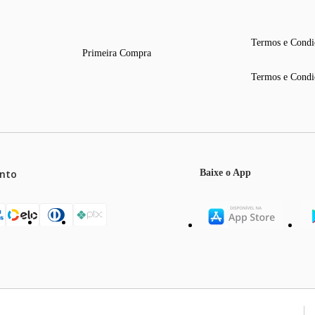
Termos e Condi
Primeira Compra
Termos e Condi
nto
Baixe o App
mos o máximo de 5 itens por produto ou enquanto durarem nossos e