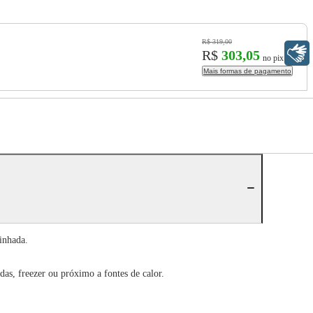
R$ 319,00
Libras
R$
303,05
no pix
Mais formas de pagamento
inhada.
s, freezer ou próximo a fontes de calor.