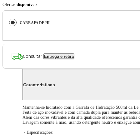
Ofertas
disponíveis
GARRAFA DE HIDRATAÇÃO LE CREUSET 26CM 500ML MERINGUE 41208507160000
Consultar
Entrega e retira
Características
Mantenha-se hidratado com a Garrafa de Hidratação 500ml da Le C
Feita de aço inoxidável e com camada dupla para manter as bebidas
Além das cores vibrantes e da alta qualidade oferecemos garantia d
Lavagem somente à mão, usando detergente neutro e enxágue abund
- Especificações: