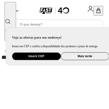
Fechar
Menu
Informe seu CEP
Veja as ofertas para seu endereço!
Insira seu CEP e confira a disponibilidade dos produtos e prazo de entrega.
Home
/
Presentes
/
Presente Criativo
/
Garrafa Muda de Cor Místico Universo
Inserir CEP
Mais tarde