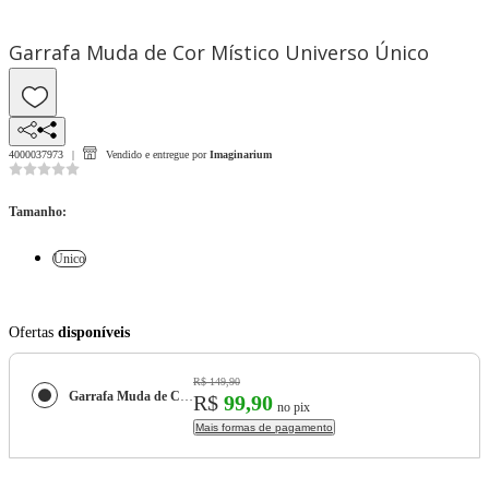
Garrafa Muda de Cor Místico Universo Único
4000037973
Vendido e entregue por
Imaginarium
Tamanho
:
Único
Ofertas
disponíveis
R$ 149,90
Garrafa Muda de Cor Místico Universo
R$
99,90
no pix
Mais formas de pagamento