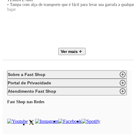
• Tampa com alça de transporte que é fácil para levar sua garrafa a qualqu
lugar
Ficha técnica:
• Código: 4088930226
• Marca: Sodastream
• Conteúdo da Embalagem: 1 Garrafa
• Material: Plástico -PP livre de BPA
• Capacidade: 500ml (garrafa), 450ml gaseificado
• Cor: Cristal com Tampa preta
Ver mais
• Peso do produto: 0,282kg
• Peso com embalagem: 0,300kg
• Dimensões: 21cm x 8,4cm x 8,4cm (AxLxP)
• Garantia: 1 ano
Sobre a Fast Shop
Portal de Privacidade
Atendimento Fast Shop
Fast Shop nas Redes