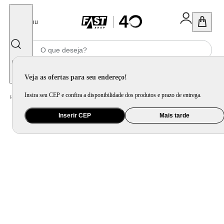
Fechar
Menu
Informe seu CEP
Veja as ofertas para seu endereço!
Insira seu CEP e confira a disponibilidade dos produtos e prazo de entrega.
Home
/
Utilidade Doméstica
/
Mesa
/
Servir
Inserir CEP
Mais tarde