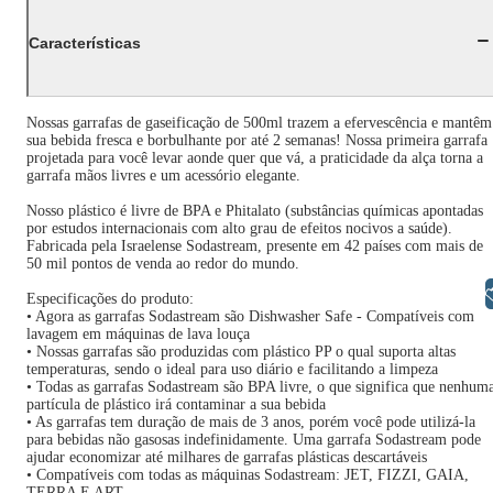
Características
Nossas garrafas de gaseificação de 500ml trazem a efervescência e mantêm
sua bebida fresca e borbulhante por até 2 semanas! Nossa primeira garrafa
projetada para você levar aonde quer que vá, a praticidade da alça torna a
garrafa mãos livres e um acessório elegante.
Nosso plástico é livre de BPA e Phitalato (substâncias químicas apontadas
por estudos internacionais com alto grau de efeitos nocivos a saúde).
Fabricada pela Israelense Sodastream, presente em 42 países com mais de
50 mil pontos de venda ao redor do mundo.
Libras
Especificações do produto:
• Agora as garrafas Sodastream são Dishwasher Safe - Compatíveis com
lavagem em máquinas de lava louça
• Nossas garrafas são produzidas com plástico PP o qual suporta altas
temperaturas, sendo o ideal para uso diário e facilitando a limpeza
• Todas as garrafas Sodastream são BPA livre, o que significa que nenhum
partícula de plástico irá contaminar a sua bebida
• As garrafas tem duração de mais de 3 anos, porém você pode utilizá-la
para bebidas não gasosas indefinidamente. Uma garrafa Sodastream pode
ajudar economizar até milhares de garrafas plásticas descartáveis
• Compatíveis com todas as máquinas Sodastream: JET, FIZZI, GAIA,
TERRA E ART