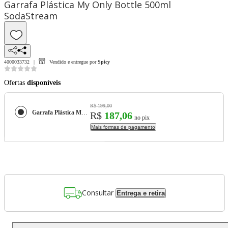
Garrafa Plástica My Only Bottle 500ml
SodaStream
4000033732
Vendido e entregue por
Spicy
Ofertas
disponíveis
R$ 199,00
Garrafa Plástica My Only Bottle 500ml SodaStream
R$
187,06
no pix
Mais formas de pagamento
Consultar
Entrega e retira