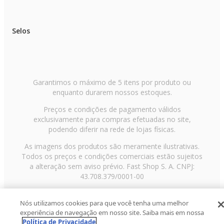
Selos
Garantimos o máximo de 5 itens por produto ou
enquanto durarem nossos estoques.
Preços e condições de pagamento válidos
exclusivamente para compras efetuadas no site,
podendo diferir na rede de lojas físicas.
As imagens dos produtos são meramente ilustrativas.
Todos os preços e condições comerciais estão sujeitos
a alteração sem aviso prévio. Fast Shop S. A. CNPJ:
43.708.379/0001-00
Avenida Zaki Narchi, nº 1650, sobreloja, Carandiru, São
Nós utilizamos cookies para que você tenha uma melhor
Paulo/SP, CEP 02029-001, Telefone: 11 3003-3728 ©
experiência de navegação em nosso site. Saiba mais em nossa
2013 Fast Shop - Todos os direitos reservados
RF
Política de Privacidade