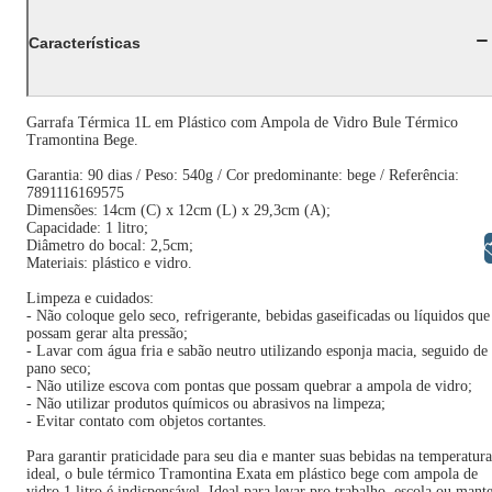
Características
Garrafa Térmica 1L em Plástico com Ampola de Vidro Bule Térmico
Tramontina Bege.
Garantia: 90 dias / Peso: 540g / Cor predominante: bege / Referência:
7891116169575
Dimensões: 14cm (C) x 12cm (L) x 29,3cm (A);
Capacidade: 1 litro;
Diâmetro do bocal: 2,5cm;
Libras
Materiais: plástico e vidro.
Limpeza e cuidados:
- Não coloque gelo seco, refrigerante, bebidas gaseificadas ou líquidos que
possam gerar alta pressão;
- Lavar com água fria e sabão neutro utilizando esponja macia, seguido de
pano seco;
- Não utilize escova com pontas que possam quebrar a ampola de vidro;
- Não utilizar produtos químicos ou abrasivos na limpeza;
- Evitar contato com objetos cortantes.
Para garantir praticidade para seu dia e manter suas bebidas na temperatura
ideal, o bule térmico Tramontina Exata em plástico bege com ampola de
vidro 1 litro é indispensável. Ideal para levar pro trabalho, escola ou mant