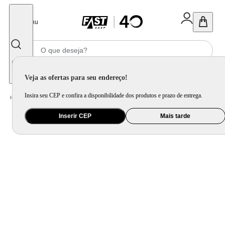
Fechar
Menu
Informe seu CEP
Veja as ofertas para seu endereço!
Insira seu CEP e confira a disponibilidade dos produtos e prazo de entrega.
Home
/
Utilidade Doméstica
/
Mesa
/
Garrafa Térmica
Inserir CEP
Mais tarde