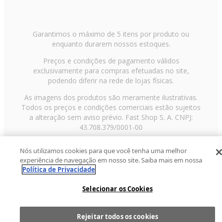
Garantimos o máximo de 5 itens por produto ou
enquanto durarem nossos estoques.
Preços e condições de pagamento válidos
exclusivamente para compras efetuadas no site,
podendo diferir na rede de lojas físicas.
As imagens dos produtos são meramente ilustrativas.
Todos os preços e condições comerciais estão sujeitos
a alteração sem aviso prévio. Fast Shop S. A. CNPJ:
43.708.379/0001-00
Avenida Zaki Narchi, nº 1650, sobreloja, Carandiru, São
Nós utilizamos cookies para que você tenha uma melhor
Paulo/SP, CEP 02029-001, Telefone: 11 3003-3728 ©
experiência de navegação em nosso site. Saiba mais em nossa
2013 Fast Shop - Todos os direitos reservados
RF
Política de Privacidade
Selecionar os Cookies
Rejeitar todos os cookies