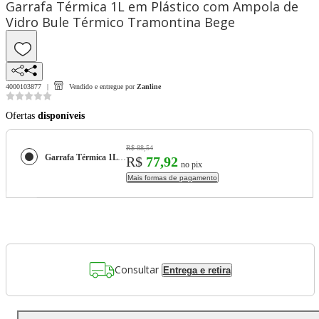
Garrafa Térmica 1L em Plástico com Ampola de
Vidro Bule Térmico Tramontina Bege
4000103877
Vendido e entregue por
Zanline
Ofertas
disponíveis
R$ 88,54
Garrafa Térmica 1L em Plástico com Ampola de Vidro Bule Térmico Tramontina Bege
R$
77,92
no pix
Mais formas de pagamento
Consultar
Entrega e retira