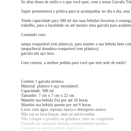
Se altas doses de estilo e o que você quer, com a nossa Garrafa T
Super presenteável e prática para te acompanhar no dia a dia, essa
Tendo capacidade para 500 ml das suas bebidas favoritas e consegui
trabalho, para a faculdade ou até mesmo uma garrafa para academ
Contando com:
tampa rosqueável (em plástico), para manter a sua bebida bem con
tampa/bocal dosadora rosqueável (em plástico);
garrafa em aço inox.
Com certeza, a melhor pedida para você que tem sede de estilo!
Contém 1 garrafa térmica.
Material: plástico e aço inoxidável.
Capacidade: 500 ml.
Tamanho: 7 cm x 7 cm x 22 cm.
Mantém sua bebida fria por até 16 horas.
Mantém sua bebida quente por até 6 horas.
Lavar com água, esponja macia e detergente neutro.
Não vai ao lava-louças, nem ao micro-ondas.
Não coloque o produto na geladeira, nem no congelador.
Cuidado ao consumir bebidas extremamente quentes.
Choques ou quedas podem danificá-lo.