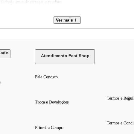
 fechada antes de carregar o produto.
Ver mais
dade
Atendimento Fast Shop
Fale Conosco
e
Termos e Regul
Troca e Devoluções
Termos e Condi
Primeira Compra