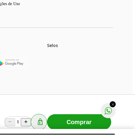
ções de Uso
Selos
stoques.
ferir na rede de lojas físicas.
m aviso prévio. Fast Shop S. A. CNPJ: 43.708.379/0001-
Comprar
1
Selecionar os Cookies
 Fast Shop - Todos os direitos reservados
RF