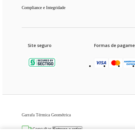
Compliance e Integridade
Site seguro
Formas de pagame
Garanti
Preços e condições de pagament
Garrafa Térmica Geométrica
As imagens dos produtos são meramente ilustrativas. T
Consultar
Entrega e retira
Avenida Zaki Narchi, nº 1650, sobreloja, Ca