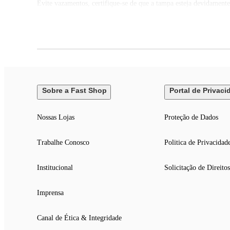
Evite vazamentos, certifique-se de que a tampa esteja devidamente
Teme químicos e abrasivos.
Validade indeterminada.
Sobre a Fast Shop
Portal de Privaci
Nossas Lojas
Proteção de Dados
Trabalhe Conosco
Politica de Privacidad
Institucional
Solicitação de Direitos
Imprensa
Canal de Ética & Integridade