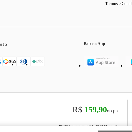
Termos e Condi
nto
Baixe o App
mos o máximo de 5 itens por produto ou enquanto durarem nossos e
o válidos exclusivamente para compras efetuadas no site, podendo di
R$
159,90
no pix
odos os preços e condições comerciais estão sujeitos a alteração se
00
R$ 159,9
à vista ou em até
5
x
R$ 31,98
no cartão
randiru, São Paulo/SP, CEP 02029-001, Telefone: 11 3003-3728 © 2013