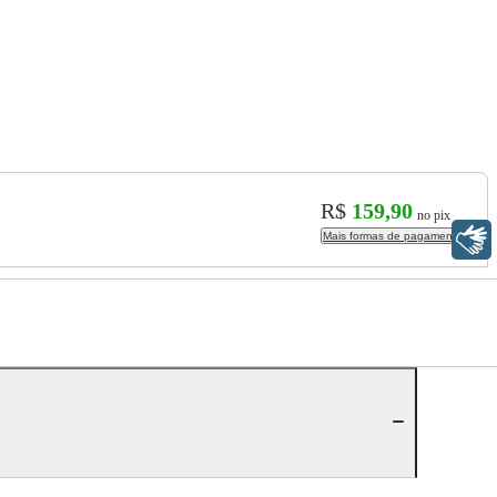
R$
159,90
no pix
Libras
Mais formas de pagamento