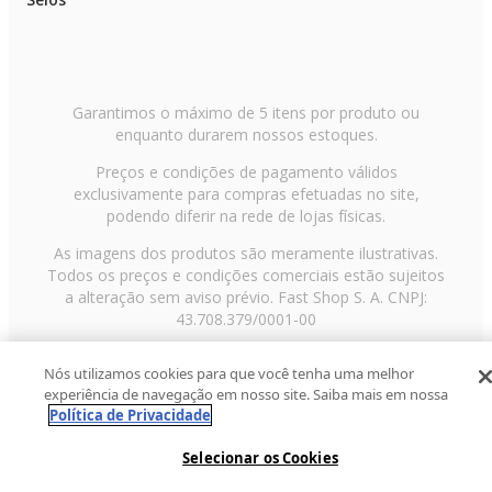
Garantimos o máximo de 5 itens por produto ou
enquanto durarem nossos estoques.
Preços e condições de pagamento válidos
exclusivamente para compras efetuadas no site,
podendo diferir na rede de lojas físicas.
As imagens dos produtos são meramente ilustrativas.
Todos os preços e condições comerciais estão sujeitos
a alteração sem aviso prévio. Fast Shop S. A. CNPJ:
43.708.379/0001-00
Avenida Zaki Narchi, nº 1650, sobreloja, Carandiru, São
Nós utilizamos cookies para que você tenha uma melhor
Paulo/SP, CEP 02029-001, Telefone: 11 3003-3728 ©
experiência de navegação em nosso site. Saiba mais em nossa
2013 Fast Shop - Todos os direitos reservados
RF
Política de Privacidade
Selecionar os Cookies