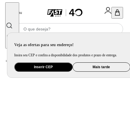
Fechar
Menu
Informe seu CEP
Veja as ofertas para seu endereço!
Insira seu CEP e confira a disponibilidade dos produtos e prazo de entrega.
Home
/
Utilidade Doméstica
/
Mesa
/
Garrafa Térmica
Inserir CEP
Mais tarde