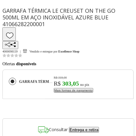
GARRAFA TÉRMICA LE CREUSET ON THE GO
500ML EM AÇO INOXIDÁVEL AZURE BLUE
41066282200001
4000098159
Vendido e entregue por
Excellence Shop
Ofertas
disponíveis
R$ 319,00
GARRAFA TÉRMICA LE CREUSET ON THE GO 500ML EM AÇO INOXIDÁVEL AZURE BLUE 41066282200001
R$
303,05
no pix
Mais formas de pagamento
Consultar
Entrega e retira