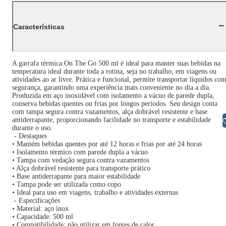
Características
A garrafa térmica On The Go 500 ml é ideal para manter suas bebidas na
temperatura ideal durante toda a rotina, seja no trabalho, em viagens ou
atividades ao ar livre. Prática e funcional, permite transportar líquidos co
segurança, garantindo uma experiência mais conveniente no dia a dia.
Produzida em aço inoxidável com isolamento a vácuo de parede dupla,
conserva bebidas quentes ou frias por longos períodos. Seu design conta
com tampa segura contra vazamentos, alça dobrável resistente e base
antiderrapante, proporcionando facilidade no transporte e estabilidade
Libras
durante o uso.
- Destaques
• Mantém bebidas quentes por até 12 horas e frias por até 24 horas
• Isolamento térmico com parede dupla a vácuo
• Tampa com vedação segura contra vazamentos
• Alça dobrável resistente para transporte prático
• Base antiderrapante para maior estabilidade
• Tampa pode ser utilizada como copo
• Ideal para uso em viagens, trabalho e atividades externas
- Especificações
• Material: aço inox
• Capacidade: 500 ml
• Compatibilidade: não utilizar em fontes de calor