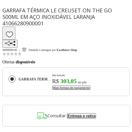
GARRAFA TÉRMICA LE CREUSET ON THE GO
500ML EM AÇO INOXIDÁVEL LARANJA
41066280900001
4000098146
Vendido e entregue por
Excellence Shop
Ofertas
disponíveis
R$ 319,00
GARRAFA TÉRMICA LE CREUSET ON THE GO 500ML EM AÇO INOXIDÁVEL LARANJA 41066280900001
R$
303,05
no pix
Mais formas de pagamento
Consultar
Entrega e retira