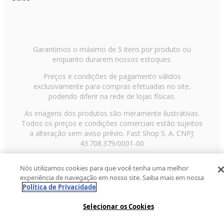
Garantimos o máximo de 5 itens por produto ou
enquanto durarem nossos estoques.
Preços e condições de pagamento válidos
exclusivamente para compras efetuadas no site,
podendo diferir na rede de lojas físicas.
As imagens dos produtos são meramente ilustrativas.
Todos os preços e condições comerciais estão sujeitos
a alteração sem aviso prévio. Fast Shop S. A. CNPJ:
43.708.379/0001-00
Avenida Zaki Narchi, nº 1650, sobreloja, Carandiru, São
Nós utilizamos cookies para que você tenha uma melhor
Paulo/SP, CEP 02029-001, Telefone: 11 3003-3728 ©
experiência de navegação em nosso site. Saiba mais em nossa
2013 Fast Shop - Todos os direitos reservados
RF
Política de Privacidade
Selecionar os Cookies