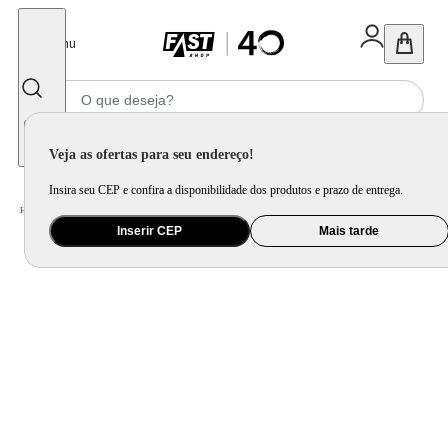
Fechar
Menu
Informe seu CEP
Veja as ofertas para seu endereço!
Insira seu CEP e confira a disponibilidade dos produtos e prazo de entrega.
Home
/
Utilidade Doméstica
/
Mesa
/
Garrafa Térmica
Inserir CEP
Mais tarde