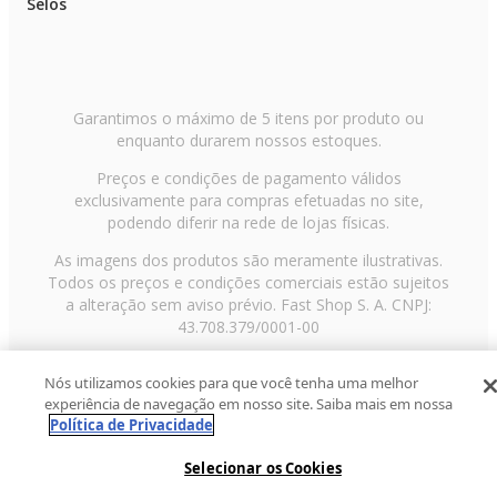
Selos
Garantimos o máximo de 5 itens por produto ou
enquanto durarem nossos estoques.
Preços e condições de pagamento válidos
exclusivamente para compras efetuadas no site,
podendo diferir na rede de lojas físicas.
As imagens dos produtos são meramente ilustrativas.
Todos os preços e condições comerciais estão sujeitos
a alteração sem aviso prévio. Fast Shop S. A. CNPJ:
43.708.379/0001-00
Avenida Zaki Narchi, nº 1650, sobreloja, Carandiru, São
Nós utilizamos cookies para que você tenha uma melhor
Paulo/SP, CEP 02029-001, Telefone: 11 3003-3728 ©
experiência de navegação em nosso site. Saiba mais em nossa
2013 Fast Shop - Todos os direitos reservados
RF
Política de Privacidade
Selecionar os Cookies