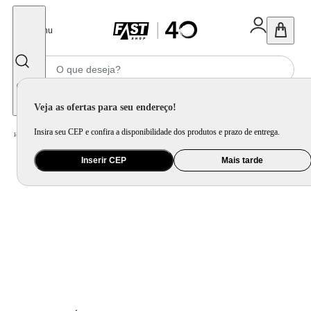
Fechar
Menu
Informe seu CEP
Veja as ofertas para seu endereço!
Insira seu CEP e confira a disponibilidade dos produtos e prazo de entrega.
Home
/
Utilidade Doméstica
/
Mesa
/
Garrafa Térmica
Inserir CEP
Mais tarde