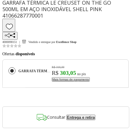
GARRAFA TÉRMICA LE CREUSET ON THE GO
500ML EM AÇO INOXIDÁVEL SHELL PINK
41066287770001
4000098151
Vendido e entregue por
Excellence Shop
Ofertas
disponíveis
R$ 319,00
GARRAFA TÉRMICA LE CREUSET ON THE GO 500ML EM AÇO INOXIDÁVEL SHELL PINK 41066287770001
R$
303,05
no pix
Mais formas de pagamento
Consultar
Entrega e retira