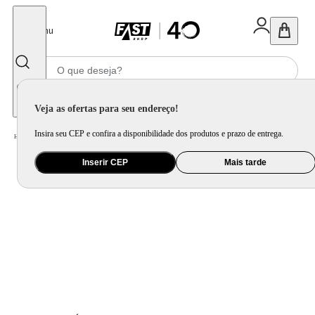
Fechar
Menu
Informe seu CEP
Veja as ofertas para seu endereço!
Insira seu CEP e confira a disponibilidade dos produtos e prazo de entrega.
Home
/
Utilidade Doméstica
/
Mesa
/
Garrafa Térmica
Inserir CEP
Mais tarde