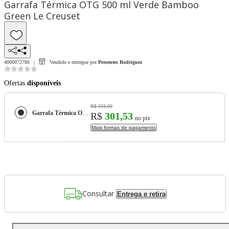
Garrafa Térmica OTG 500 ml Verde Bamboo
Green Le Creuset
4000072786
Vendido e entregue por
Presentes Rodriguez
Ofertas
disponíveis
R$ 319,00
Garrafa Térmica OTG 500 ml Verde Bamboo Green Le Creuset
R$
301,53
no pix
Mais formas de pagamento
Consultar
Entrega e retira