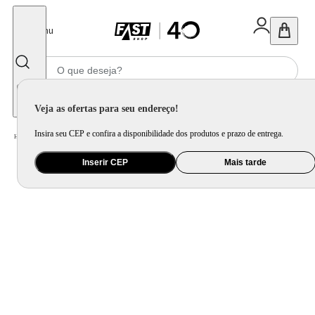
Fechar
Menu
Informe seu CEP
Veja as ofertas para seu endereço!
Insira seu CEP e confira a disponibilidade dos produtos e prazo de entrega.
Home
/
Utilidade Doméstica
/
Mesa
/
Garrafa Térmica
Inserir CEP
Mais tarde