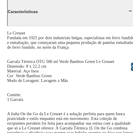
Características
Le Creuset
Fundada em 1925 por dois industriais belgas, especialistas em ferro fundid
e esmaltação, que começaram uma pequena produção de panelas esmaltada
de ferro fundido, no norte da França.
Garrafa Térmica OTG 500 ml Verde Bamboo Green Le Creuset
Libras
Dimensão: 8 x 22,2 cm
Material: Aço Inox
Cor: Verde Bamboo Green
Modo de Lavagem: Lavagem a Mão
Contém:
1 Garrafa
A linha On the Go da Le Creuset é a solução perfeita para quem busca
praticidade e estilo enquanto está em movimento. Esta coleção de
recipientes portáteis foi feita para acompanhar sua rotina com a qualidade
que só a Le Creuset oferece. A Garrafa Térmica 1L On the Go combina
resistência e eficiência para manter suas bebidas quentes ou frias por longa