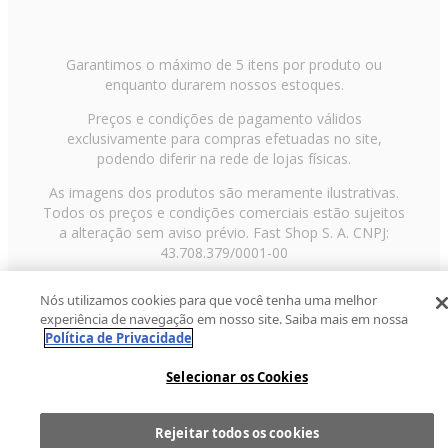
Garantimos o máximo de 5 itens por produto ou
enquanto durarem nossos estoques.
Preços e condições de pagamento válidos
exclusivamente para compras efetuadas no site,
podendo diferir na rede de lojas físicas.
As imagens dos produtos são meramente ilustrativas.
Todos os preços e condições comerciais estão sujeitos
a alteração sem aviso prévio. Fast Shop S. A. CNPJ:
43.708.379/0001-00
Avenida Zaki Narchi, nº 1650, sobreloja, Carandiru, São
Nós utilizamos cookies para que você tenha uma melhor
Paulo/SP, CEP 02029-001, Telefone: 11 3003-3728 ©
experiência de navegação em nosso site. Saiba mais em nossa
2013 Fast Shop - Todos os direitos reservados
RF
Política de Privacidade
Selecionar os Cookies
Rejeitar todos os cookies