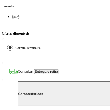
Tamanho
:
Único
Ofertas
disponíveis
Garrafa Térmica Poá Corpo Mente e Alma
Consultar
Entrega e retira
Características