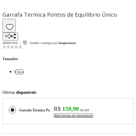
Garrafa Termica Pontos de Equilíbrio Único
4000037959
Vendido e entregue por
Imaginarium
Tamanho
:
Único
Ofertas
disponíveis
R$
159,90
no pix
Garrafa Termica Pontos de Equilíbrio
Mais formas de pagamento