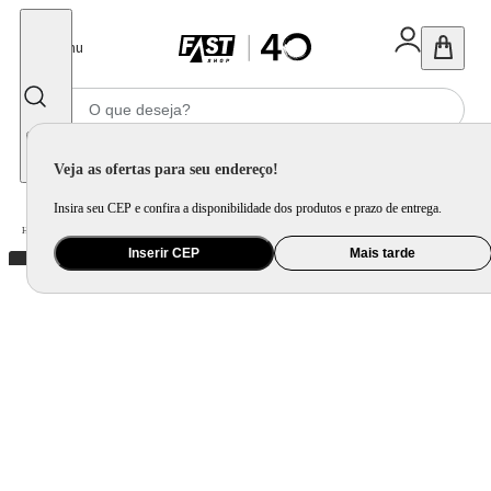
Fechar
Menu
Informe seu CEP
Veja as ofertas para seu endereço!
Insira seu CEP e confira a disponibilidade dos produtos e prazo de entrega.
Home
/
Presentes
/
Presente Criativo
/
Garrafa Termica Pontos de Equilíbrio
Inserir CEP
Mais tarde