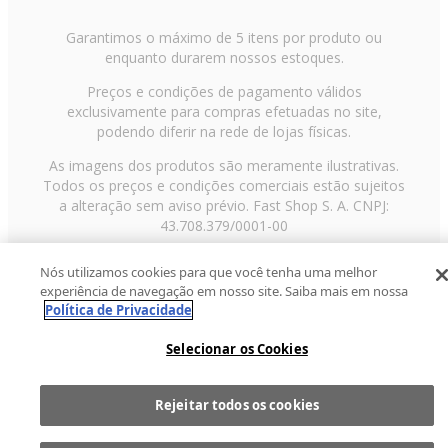
Garantimos o máximo de 5 itens por produto ou
enquanto durarem nossos estoques.
Preços e condições de pagamento válidos
exclusivamente para compras efetuadas no site,
podendo diferir na rede de lojas físicas.
As imagens dos produtos são meramente ilustrativas.
Todos os preços e condições comerciais estão sujeitos
a alteração sem aviso prévio. Fast Shop S. A. CNPJ:
43.708.379/0001-00
Avenida Zaki Narchi, nº 1650, sobreloja, Carandiru, São
Nós utilizamos cookies para que você tenha uma melhor
Paulo/SP, CEP 02029-001, Telefone: 11 3003-3728 ©
experiência de navegação em nosso site. Saiba mais em nossa
2013 Fast Shop - Todos os direitos reservados
RF
Política de Privacidade
Selecionar os Cookies
Rejeitar todos os cookies