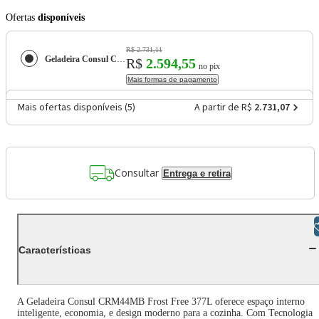
Ofertas
disponíveis
R$ 2.731,11
Geladeira Consul CRM44MB Duplex Inverter 377L Frost Free Branca
R$
2.594,55
no pix
Mais formas de pagamento
Mais ofertas disponíveis (
5
)
A partir de R$
2.731,07
Consultar
Entrega e retira
Libras
Características
A Geladeira Consul CRM44MB Frost Free 377L oferece espaço interno
inteligente, economia, e design moderno para a cozinha. Com Tecnologia