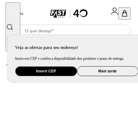
Fechar
Menu
Informe seu CEP
Veja as ofertas para seu endereço!
Insira seu CEP e confira a disponibilidade dos produtos e prazo de entrega.
Home
/
Eletrodomésticos
/
Geladeira e Freezer
/
Geladeira Consul CRM44MB Duplex Inverter 377L Frost Free Branca
Inserir CEP
Mais tarde