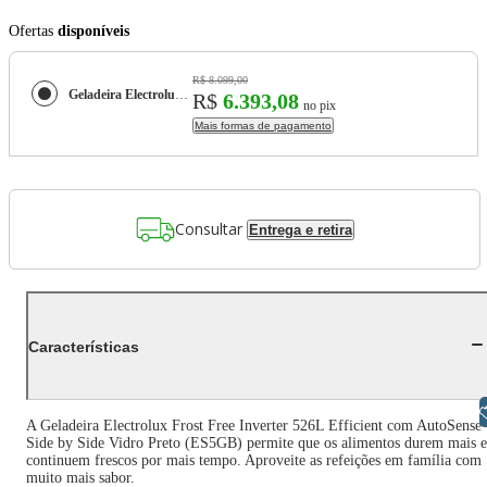
Ofertas
disponíveis
R$ 8.099,00
Geladeira Electrolux Frost Free Inverter 526L Efficient com AutoSense Side by Side Vidro Preto (ES5GB)
R$
6.393,08
no pix
Mais formas de pagamento
Consultar
Entrega e retira
Características
Libras
A Geladeira Electrolux Frost Free Inverter 526L Efficient com AutoSense
Side by Side Vidro Preto (ES5GB) permite que os alimentos durem mais e
continuem frescos por mais tempo. Aproveite as refeições em família com
muito mais sabor.