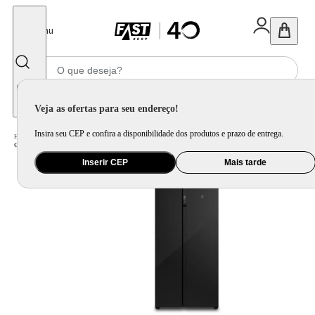
Fechar
Menu
Informe seu CEP
Veja as ofertas para seu endereço!
Insira seu CEP e confira a disponibilidade dos produtos e prazo de entrega.
Home
/
Eletrodomésticos
/
Geladeira e Freezer
/
Geladeira Electrolux Frost Free Inverter 526L Efficient com AutoSense Side by Side Vidro Preto (ES5GB)
Inserir CEP
Mais tarde