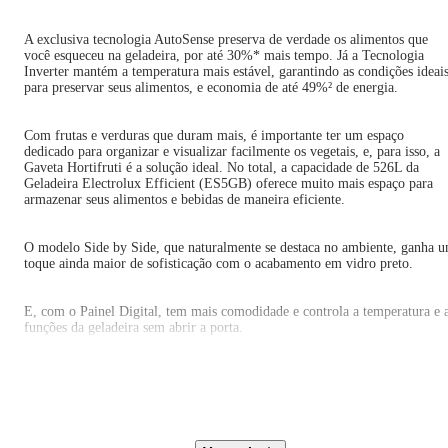
A exclusiva tecnologia AutoSense preserva de verdade os alimentos que
você esqueceu na geladeira, por até 30%* mais tempo. Já a Tecnologia
Inverter mantém a temperatura mais estável, garantindo as condições ideai
para preservar seus alimentos, e economia de até 49%² de energia.
Com frutas e verduras que duram mais, é importante ter um espaço
dedicado para organizar e visualizar facilmente os vegetais, e, para isso, a
Gaveta Hortifruti é a solução ideal. No total, a capacidade de 526L da
Geladeira Electrolux Efficient (ES5GB) oferece muito mais espaço para
armazenar seus alimentos e bebidas de maneira eficiente.
O modelo Side by Side, que naturalmente se destaca no ambiente, ganha 
toque ainda maior de sofisticação com o acabamento em vidro preto.
E, com o Painel Digital, tem mais comodidade e controla a temperatura e 
funções da geladeira sem abrir a porta.
Simplificando ainda mais seu dia a dia, ficou mais fácil produzir gelo com
o compartimento IceMax, que possui abertura exclusiva, permitindo a
reposição da água sem respingar e sem misturar odores com o restante do
freezer.