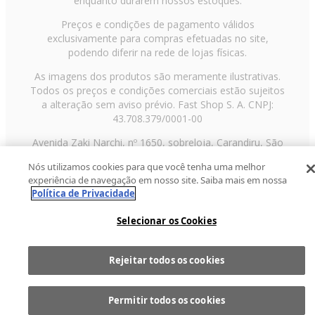
enquanto durarem nossos estoques.
Preços e condições de pagamento válidos
exclusivamente para compras efetuadas no site,
podendo diferir na rede de lojas físicas.
As imagens dos produtos são meramente ilustrativas.
Todos os preços e condições comerciais estão sujeitos
a alteração sem aviso prévio. Fast Shop S. A. CNPJ:
43.708.379/0001-00
Avenida Zaki Narchi, nº 1650, sobreloja, Carandiru, São
Paulo/SP, CEP 02029-001, Telefone: 11 3003-3728 ©
Nós utilizamos cookies para que você tenha uma melhor
2013 Fast Shop - Todos os direitos reservados
RF
experiência de navegação em nosso site. Saiba mais em nossa
Política de Privacidade
Selecionar os Cookies
Rejeitar todos os cookies
Comprar
1
Permitir todos os cookies