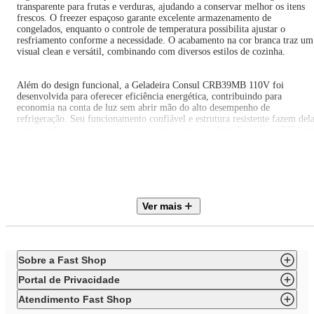
transparente para frutas e verduras, ajudando a conservar melhor os itens
frescos. O freezer espaçoso garante excelente armazenamento de
congelados, enquanto o controle de temperatura possibilita ajustar o
resfriamento conforme a necessidade. O acabamento na cor branca traz um
visual clean e versátil, combinando com diversos estilos de cozinha.
Além do design funcional, a Geladeira Consul CRB39MB 110V foi
desenvolvida para oferecer eficiência energética, contribuindo para
economia na conta de luz sem abrir mão do alto desempenho de
refrigeração. Seu funcionamento confiável e estrutura resistente fazem del
uma excelente opção para quem procura uma geladeira Frost Free 337 litr
eficiente, moderna e prática para o dia a dia.
ESPECIFICAÇÕES TÉCNICAS
Marca: Consul
Ver mais
Modelo: CRB39MB
Referência do fornecedor: CRB39MBANA
Cor: Branco
Voltagem: 110V
Frequência: 60 Hz
Sobre a Fast Shop
Tecnologia: Frost Free
Frost Free: Sim
Portal de Privacidade
Capacidade em litros: 337 Litros
Classificação energética: B
Atendimento Fast Shop
Controle de temperatura: Sim