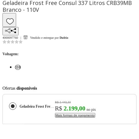
Geladeira Frost Free Consul 337 Litros CRB39MB
Branco - 110V
4000097760
Vendido e entregue por
Dufrio
Voltagem
:
110
Ofertas
disponíveis
R$ 2.443,33
Geladeira Frost Free Consul 337 Litros CRB39MB Branco - 110V
R$
2.199,00
no pix
Mais formas de pagamento