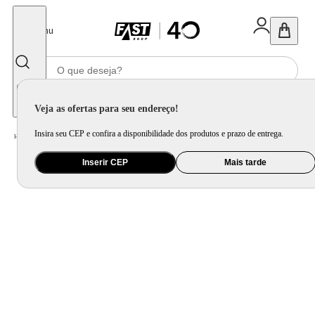
Fechar
Menu
Informe seu CEP
Veja as ofertas para seu endereço!
Insira seu CEP e confira a disponibilidade dos produtos e prazo de entrega.
Home
/
Eletrodomésticos
/
Geladeira e Freezer
Inserir CEP
Mais tarde