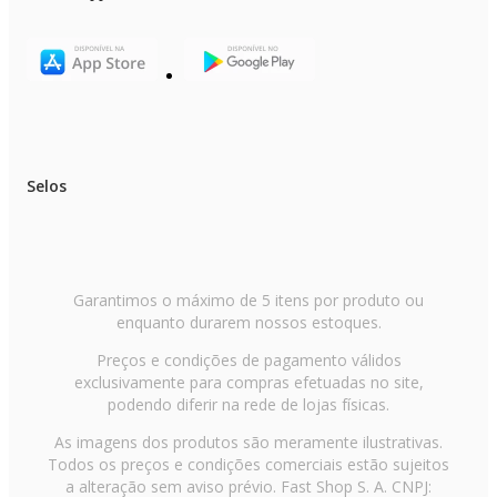
DIMENSÕES DA EMBALAGEM
Altura com embalagem: 178,5 cm
Largura com embalagem: 63,5 cm
Profundidade com embalagem: 75,4 cm
Peso com embalagem: 53 kg
ITENS INCLUSOS
- 1 Refrigerador
Selos
- 1 Manual
- 1 Porta ovos
- 1 Bandeja de gelo
- 1 Separador de garrafas
GARANTIA
Garantimos o máximo de 5 itens por produto ou
Garantia do Produto: 12 meses
enquanto durarem nossos estoques.
Garantia adicional: 10 anos no compressor
Preços e condições de pagamento válidos
exclusivamente para compras efetuadas no site,
Observações importantes
podendo diferir na rede de lojas físicas.
- As cores do produto podem variar de acordo com a calibração e resoluçã
do monitor ou tela utilizada.
As imagens dos produtos são meramente ilustrativas.
Todos os preços e condições comerciais estão sujeitos
- As imagens são meramente ilustrativas.
a alteração sem aviso prévio. Fast Shop S. A. CNPJ: