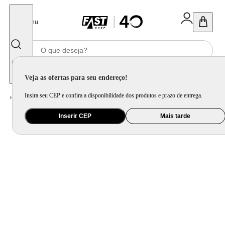
Fechar
Menu
Informe seu CEP
Veja as ofertas para seu endereço!
Insira seu CEP e confira a disponibilidade dos produtos e prazo de entrega.
Home
/
Eletrodomésticos
/
Geladeira e Freezer
Inserir CEP
Mais tarde