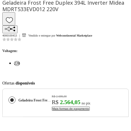
Geladeira Frost Free Duplex 394L Inverter Midea
MDRT533EVD012 220V
4000100453
Vendido e entregue por
Webcontinental Marketplace
Voltagem
:
220
Ofertas
disponíveis
R$ 2.699,00
Geladeira Frost Free Duplex 394L Inverter Midea MDRT533EVD012 220V
R$
2.564,05
no pix
Mais formas de pagamento