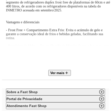
segmento de refrigeradores duplex frost free de plataformas de 60cm e até
400 litros, de acordo com os refrigeradores disponíveis na tabela do
INMETRO acessada em setembro/2025.
Vantagens e diferenciais
- Frost Free + Compartimento Extra Frio: Evita o acúmulo de gelo e
garante a conservação ideal de frios e bebidas geladas, facilitando sua
rotina.
- Prateleiras de Vidro + Gaveta Hortifruti: Mantêm frutas e legumes sempr
frescos, organizados e de fácil acesso.
- Painel Touch + Turbo Freezer: Ajuste a temperatura com um simples
toque e alcance resfriamento rápido em menos tempo.
Ver mais
ESPECIFICAÇÕES TÉCNICAS
Marca: Midea
Código do Produto: MDRT533EVD011.MDRT533EVD012
Cor: Branco
Sobre a Fast Shop
Tipo: 2 portas
Com Freezer: Sim
Portal de Privacidade
Tecnologia: Inverter Frost Free
Inteligência Artificial: Sim
Atendimento Fast Shop
Produto conectado: Não