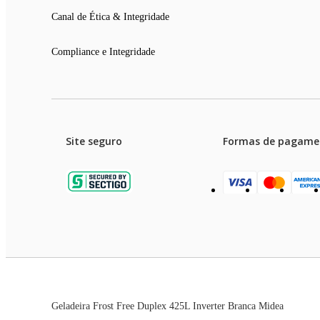
Largura: 59,5 cm
Profundidade: 71,4 cm
Canal de Ética & Integridade
Peso: 56,0 kg
Com embalagem
Compliance e Integridade
Altura: 190,0 cm
Largura: 63,5 cm
Profundidade: 74,5 cm
Peso: 58,0 kg
Site seguro
Formas de pagame
Garanti
Preços e condições de pagament
Geladeira Frost Free Duplex 425L Inverter Branca Midea
As imagens dos produtos são meramente ilustrativas. T