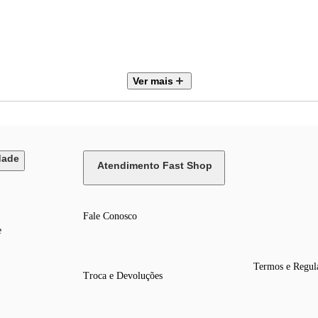
Ver mais
dade
Atendimento Fast Shop
Fale Conosco
e
os, 1 bandeja de gelo, 1 separador de garrafas
Termos e Regul
Troca e Devoluções