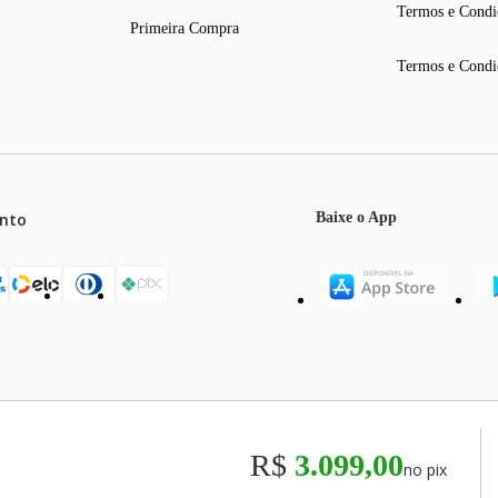
Termos e Condi
Primeira Compra
Termos e Condi
nto
Baixe o App
mos o máximo de 5 itens por produto ou enquanto durarem nossos e
o válidos exclusivamente para compras efetuadas no site, podendo di
R$
3.099,00
no pix
odos os preços e condições comerciais estão sujeitos a alteração se