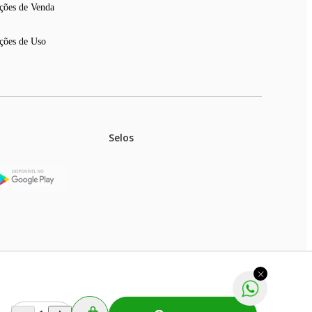
ções de Venda
ções de Uso
Selos
stoques.
ferir na rede de lojas físicas.
m aviso prévio. Fast Shop S. A. CNPJ: 43.708.379/0001-