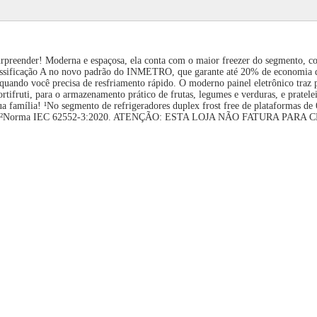
urpreender! Moderna e espaçosa, ela conta com o maior freezer do segmento, co
classificação A no novo padrão do INMETRO, que garante até 20% de economia 
uando você precisa de resfriamento rápido. O moderno painel eletrônico traz pr
ortifruti, para o armazenamento prático de frutas, legumes e verduras, e pratel
sua família! ¹No segmento de refrigeradores duplex frost free de plataformas d
025. ²Norma IEC 62552-3:2020. ATENÇÃO: ESTA LOJA NÃO FATURA PARA C