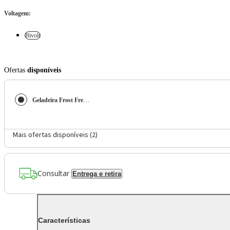
Voltagem
:
Bivolt
Ofertas
disponíveis
Geladeira Frost Free Duplex 425L Inverter Branca Midea
Mais ofertas disponíveis (
2
)
Consultar
Entrega e retira
Características