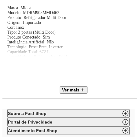
Marca: Midea
Modelo: MDRM905MMD463
Produto: Refrigerador Multi Door
Origem: Importado
Cor: Inox
Tipo: 3 portas (Multi Door)
Produto Conectado: Sim
Inteligência Artificial: Não
Tecnologia: Frost Free, Inverter
Capacidade Total: 672 L
Capacidade do Refrigerador: 477 L
Capacidade do Freezer: 195 L
Painel: Eletrônico
Funções: Turbo Freezer, Modo Compras, Modo Férias, Eco
Número de Portas: 3
Prateleiras: 5
Prateleiras no Refrigerador: 5
Ver mais
Prateleiras no Freezer: 1
Gavetas para Frutas e Legumes: 2
Bandeja de Ovos: 1
Kit Bandeja de Gelo: 1
Desodorizador: Sim
Sobre a Fast Shop
Trava de Segurança: Não
Tipo de Degelo: Automático (Frost Free)
Portal de Privacidade
Gás Refrigerante: R290a
Agente Expansor: Ciclopentano
Atendimento Fast Shop
Potência de Degelo (127V): 240 W