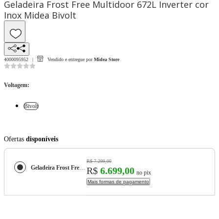
Geladeira Frost Free Multidoor 672L Inverter cor
Inox Midea Bivolt
4000095952
Vendido e entregue por
Midea Store
Voltagem
:
Bivolt
Ofertas
disponíveis
R$ 7.299,00
Geladeira Frost Free Multidoor 672L Inverter cor Inox Midea
R$
6.699,00
no pix
Mais formas de pagamento