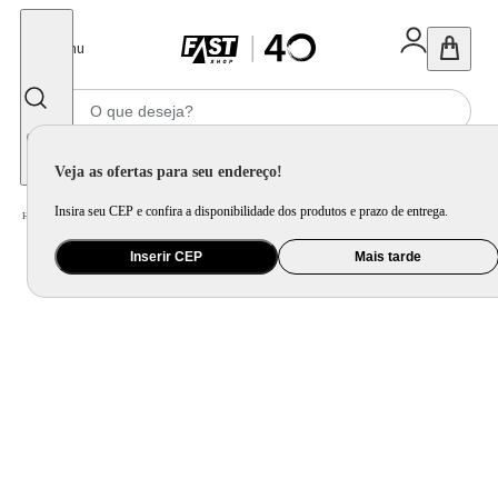
Fechar
Menu
Informe seu CEP
Veja as ofertas para seu endereço!
Insira seu CEP e confira a disponibilidade dos produtos e prazo de entrega.
Home
/
Eletrodomésticos
/
Geladeira e Freezer
/
Geladeira Frost Free Multidoor 672L Inverter cor Inox Midea
Inserir CEP
Mais tarde