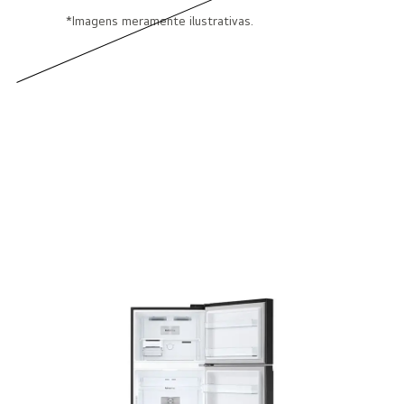
*Imagens meramente ilustrativas.
Prateleiras em Vidro
Temperado
Mais segurança e tranquilidade para
armazenar seus alimentos e bebidas.