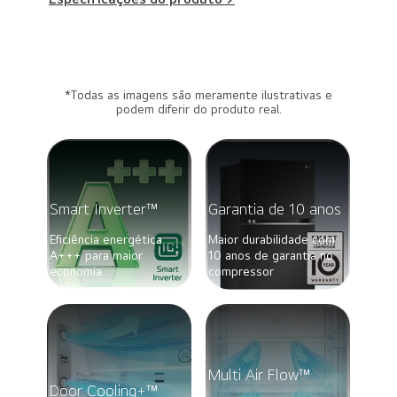
*Todas as imagens são meramente ilustrativas e
podem diferir do produto real.
Smart Inverter™
Garantia de 10 anos
Eficiência energética
Maior durabilidade com
A+++ para maior
10 anos de garantia no
economia
compressor
Multi Air Flow™
Door Cooling+™