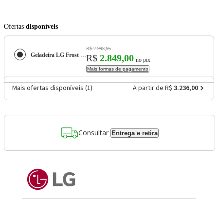
Ofertas
disponíveis
R$ 2.998,95
Geladeira LG Frost Free Preta GN-B392PXGB Duplex com Tecnologia Inverter Top Freezer - 395 litros
R$
2.849,00
no pix
Mais formas de pagamento
Mais ofertas disponíveis (
1
)
A partir de R$
3.236,00
Consultar
Entrega e retira