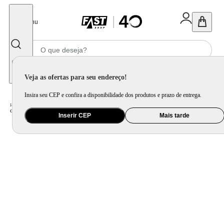
Fechar
Menu
Informe seu CEP
Veja as ofertas para seu endereço!
Insira seu CEP e confira a disponibilidade dos produtos e prazo de entrega.
Home
/
Eletrodomésticos
/
Geladeira e Freezer
/
Geladeira LG Frost Free Preta GN-B392PXGB Duplex com Tecnologia Inverter Top Freezer - 395 litros
Inserir CEP
Mais tarde