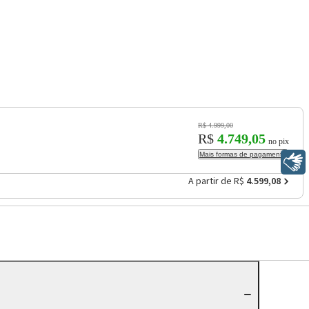
R$ 4.999,00
R$
4.749,05
no pix
Mais formas de pagamento
Libras
A partir de R$
4.599,08