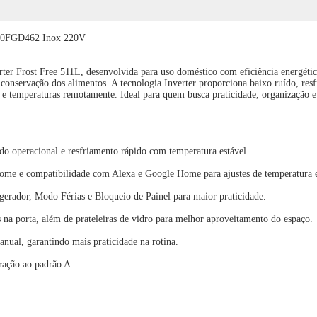
710FGD462 Inox 220V
er Frost Free 511L, desenvolvida para uso doméstico com eficiência energética 
 conservação dos alimentos. A tecnologia Inverter proporciona baixo ruído, re
 e temperaturas remotamente. Ideal para quem busca praticidade, organização e
do operacional e resfriamento rápido com temperatura estável.
thome e compatibilidade com Alexa e Google Home para ajustes de temperatura 
igerador, Modo Férias e Bloqueio de Painel para maior praticidade.
 na porta, além de prateleiras de vidro para melhor aproveitamento do espaço.
nual, garantindo mais praticidade na rotina.
ração ao padrão A.