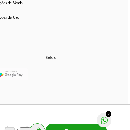
ções de Venda
ções de Uso
Selos
stoques.
ferir na rede de lojas físicas.
m aviso prévio. Fast Shop S. A. CNPJ: 43.708.379/0001-