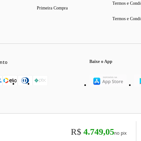
Termos e Condi
Primeira Compra
Termos e Condi
1 kit bandeja de gelo Ice Twister
nto
Baixe o App
esolução do monitor ou tela utilizada.
e, formato ou acabamento.
etuar a compra.
mos o máximo de 5 itens por produto ou enquanto durarem nossos e
o válidos exclusivamente para compras efetuadas no site, podendo di
R$
4.749,05
no pix
odos os preços e condições comerciais estão sujeitos a alteração se