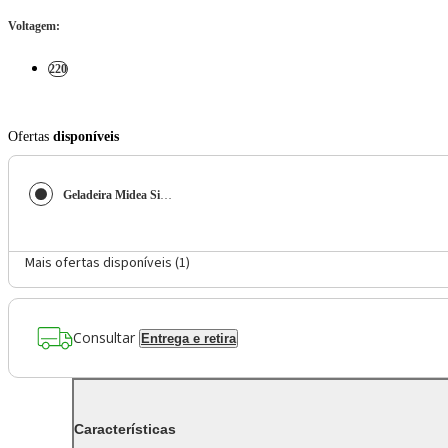
Voltagem
:
220
Ofertas
disponíveis
Geladeira Midea Side By Side Frost Free Inverter 511L MD-RS710FGD462 Inox 220V
Mais ofertas disponíveis (
1
)
Consultar
Entrega e retira
Características