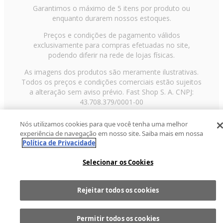
Garantimos o máximo de 5 itens por produto ou
enquanto durarem nossos estoques.
Preços e condições de pagamento válidos
exclusivamente para compras efetuadas no site,
podendo diferir na rede de lojas físicas.
As imagens dos produtos são meramente ilustrativas.
Todos os preços e condições comerciais estão sujeitos
a alteração sem aviso prévio. Fast Shop S. A. CNPJ:
43.708.379/0001-00
Avenida Zaki Narchi, nº 1650, sobreloja, Carandiru, São
Nós utilizamos cookies para que você tenha uma melhor
Paulo/SP, CEP 02029-001, Telefone: 11 3003-3728 ©
experiência de navegação em nosso site. Saiba mais em nossa
2013 Fast Shop - Todos os direitos reservados
RF
Política de Privacidade
Selecionar os Cookies
Rejeitar todos os cookies
Comprar
1
Permitir todos os cookies