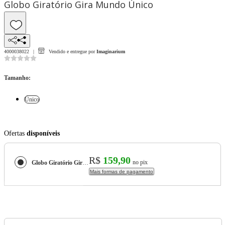
Globo Giratório Gira Mundo Único
4000038022
Vendido e entregue por
Imaginarium
Tamanho
:
Único
Ofertas
disponíveis
R$
159,90
no pix
Globo Giratório Gira Mundo
Mais formas de pagamento