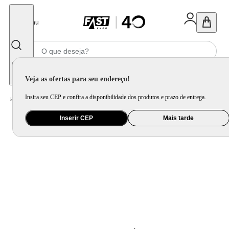
Fechar
Menu
Informe seu CEP
Veja as ofertas para seu endereço!
Insira seu CEP e confira a disponibilidade dos produtos e prazo de entrega.
Home
/
Presentes
/
Presente Criativo
/
Globo Giratório Gira Mundo
Inserir CEP
Mais tarde