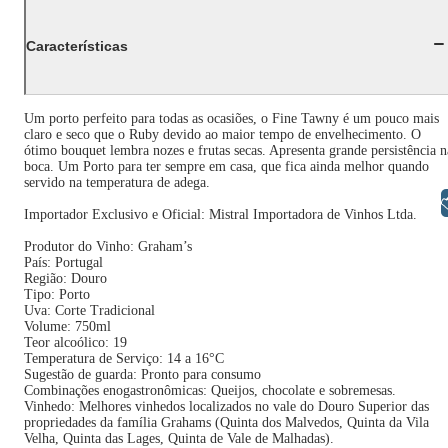
Características
Um porto perfeito para todas as ocasiões, o Fine Tawny é um pouco mais
claro e seco que o Ruby devido ao maior tempo de envelhecimento. O
ótimo bouquet lembra nozes e frutas secas. Apresenta grande persistência n
boca. Um Porto para ter sempre em casa, que fica ainda melhor quando
servido na temperatura de adega.
Libras
Importador Exclusivo e Oficial: Mistral Importadora de Vinhos Ltda.
Produtor do Vinho: Graham’s
País: Portugal
Região: Douro
Tipo: Porto
Uva: Corte Tradicional
Volume: 750ml
Teor alcoólico: 19
Temperatura de Serviço: 14 a 16°C
Sugestão de guarda: Pronto para consumo
Combinações enogastronômicas: Queijos, chocolate e sobremesas.
Vinhedo: Melhores vinhedos localizados no vale do Douro Superior das
propriedades da família Grahams (Quinta dos Malvedos, Quinta da Vila
Velha, Quinta das Lages, Quinta de Vale de Malhadas).