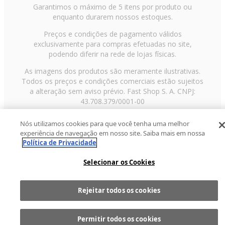
Garantimos o máximo de 5 itens por produto ou
enquanto durarem nossos estoques.
Preços e condições de pagamento válidos
exclusivamente para compras efetuadas no site,
podendo diferir na rede de lojas físicas.
As imagens dos produtos são meramente ilustrativas.
Todos os preços e condições comerciais estão sujeitos
a alteração sem aviso prévio. Fast Shop S. A. CNPJ:
43.708.379/0001-00
Avenida Zaki Narchi, nº 1650, sobreloja, Carandiru, São
Nós utilizamos cookies para que você tenha uma melhor
Paulo/SP, CEP 02029-001, Telefone: 11 3003-3728 ©
experiência de navegação em nosso site. Saiba mais em nossa
2013 Fast Shop - Todos os direitos reservados
RF
Política de Privacidade
Selecionar os Cookies
Rejeitar todos os cookies
Comprar
1
Permitir todos os cookies