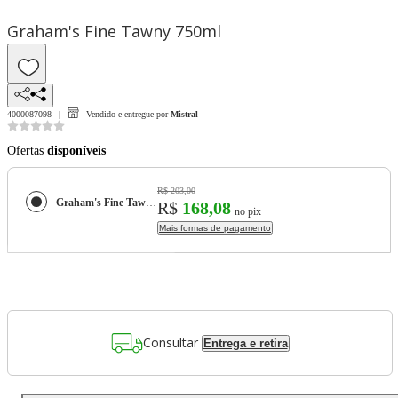
Graham's Fine Tawny 750ml
4000087098
Vendido e entregue por
Mistral
Ofertas
disponíveis
R$ 203,00
Graham's Fine Tawny 750ml
R$
168,08
no pix
Mais formas de pagamento
Consultar
Entrega e retira