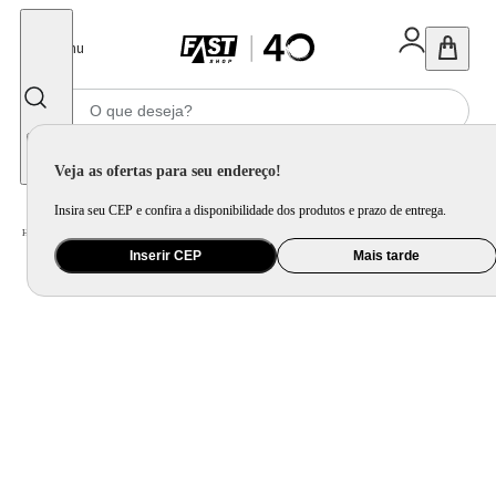
Fechar
Menu
Informe seu CEP
Veja as ofertas para seu endereço!
Insira seu CEP e confira a disponibilidade dos produtos e prazo de entrega.
Home
/
Mercado
/
Bebida
/
Vinho
Inserir CEP
Mais tarde