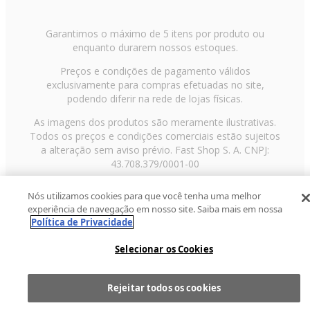
Garantimos o máximo de 5 itens por produto ou
enquanto durarem nossos estoques.
Preços e condições de pagamento válidos
exclusivamente para compras efetuadas no site,
podendo diferir na rede de lojas físicas.
As imagens dos produtos são meramente ilustrativas.
Todos os preços e condições comerciais estão sujeitos
a alteração sem aviso prévio. Fast Shop S. A. CNPJ:
43.708.379/0001-00
Avenida Zaki Narchi, nº 1650, sobreloja, Carandiru, São
Nós utilizamos cookies para que você tenha uma melhor
Paulo/SP, CEP 02029-001, Telefone: 11 3003-3728 ©
experiência de navegação em nosso site. Saiba mais em nossa
2013 Fast Shop - Todos os direitos reservados
RF
Política de Privacidade
Selecionar os Cookies
Rejeitar todos os cookies