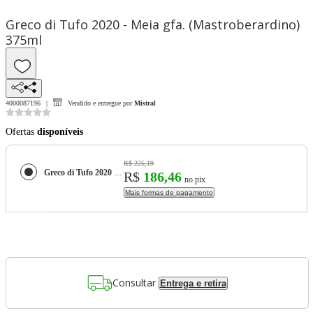
Greco di Tufo 2020 - Meia gfa. (Mastroberardino)
375ml
4000087196
Vendido e entregue por
Mistral
Ofertas
disponíveis
R$ 225,19
Greco di Tufo 2020 - Meia gfa. (Mastroberardino) 375ml
R$
186,46
no pix
Mais formas de pagamento
Consultar
Entrega e retira