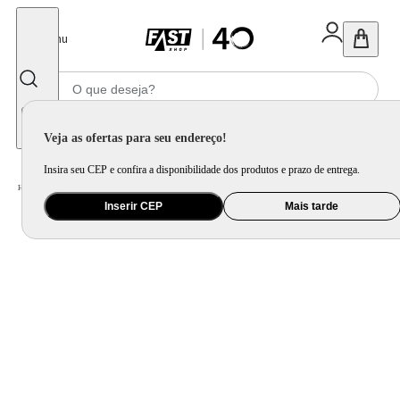
Fechar
Menu
Informe seu CEP
Veja as ofertas para seu endereço!
Insira seu CEP e confira a disponibilidade dos produtos e prazo de entrega.
Home
/
Mercado
/
Bebida
/
Vinho
Inserir CEP
Mais tarde