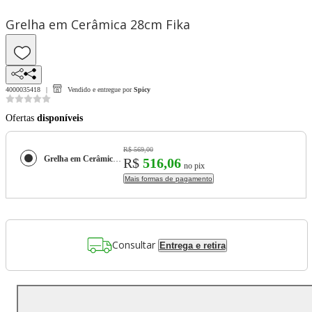
Grelha em Cerâmica 28cm Fika
4000035418
Vendido e entregue por
Spicy
Ofertas
disponíveis
R$ 569,00
Grelha em Cerâmica 28cm Fika
R$
516,06
no pix
Mais formas de pagamento
Consultar
Entrega e retira