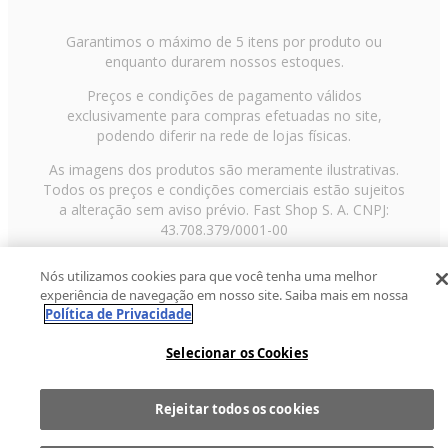
Garantimos o máximo de 5 itens por produto ou
enquanto durarem nossos estoques.
Preços e condições de pagamento válidos
exclusivamente para compras efetuadas no site,
podendo diferir na rede de lojas físicas.
As imagens dos produtos são meramente ilustrativas.
Todos os preços e condições comerciais estão sujeitos
a alteração sem aviso prévio. Fast Shop S. A. CNPJ:
43.708.379/0001-00
Avenida Zaki Narchi, nº 1650, sobreloja, Carandiru, São
Nós utilizamos cookies para que você tenha uma melhor
Paulo/SP, CEP 02029-001, Telefone: 11 3003-3728 ©
experiência de navegação em nosso site. Saiba mais em nossa
2013 Fast Shop - Todos os direitos reservados
RF
Política de Privacidade
Selecionar os Cookies
Rejeitar todos os cookies