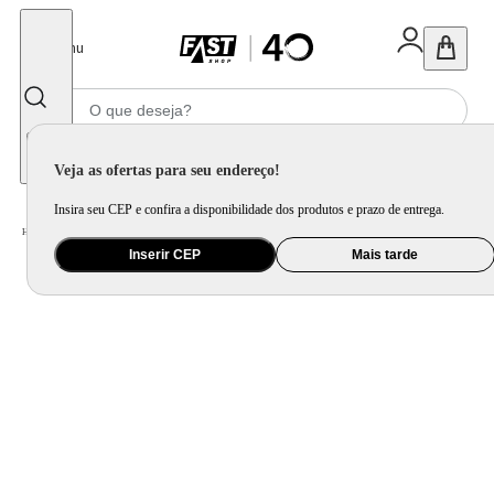
Fechar
Menu
Informe seu CEP
Veja as ofertas para seu endereço!
Insira seu CEP e confira a disponibilidade dos produtos e prazo de entrega.
Home
/
Utilidade Doméstica
/
Churrasco
/
Acessório para Churrasqueira
Inserir CEP
Mais tarde