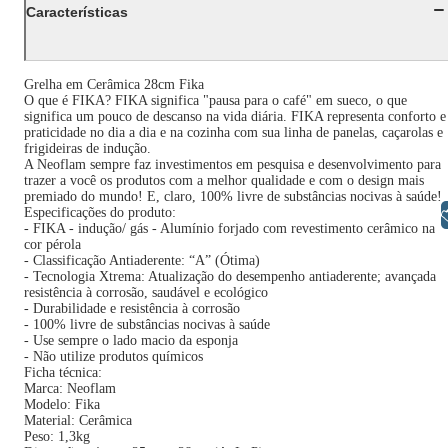
Características
Grelha em Cerâmica 28cm Fika
O que é FIKA? FIKA significa "pausa para o café" em sueco, o que
significa um pouco de descanso na vida diária. FIKA representa conforto e
praticidade no dia a dia e na cozinha com sua linha de panelas, caçarolas e
frigideiras de indução.
A Neoflam sempre faz investimentos em pesquisa e desenvolvimento para
trazer a você os produtos com a melhor qualidade e com o design mais
premiado do mundo! E, claro, 100% livre de substâncias nocivas à saúde!
Especificações do produto:
Libras
- FIKA - indução/ gás - Alumínio forjado com revestimento cerâmico na
cor pérola
- Classificação Antiaderente: “A” (Ótima)
- Tecnologia Xtrema: Atualização do desempenho antiaderente; avançada
resistência à corrosão, saudável e ecológico
- Durabilidade e resistência à corrosão
- 100% livre de substâncias nocivas à saúde
- Use sempre o lado macio da esponja
- Não utilize produtos químicos
Ficha técnica:
Marca: Neoflam
Modelo: Fika
Material: Cerâmica
Peso: 1,3kg