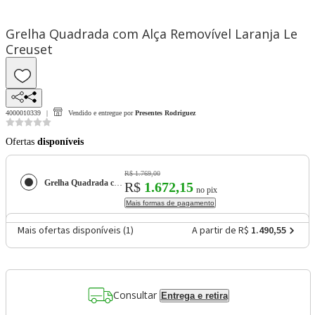
Grelha Quadrada com Alça Removível Laranja Le
Creuset
4000010339
Vendido e entregue por
Presentes Rodriguez
Ofertas
disponíveis
R$ 1.769,00
Grelha Quadrada com Alça Removível Laranja Le Creuset
R$
1.672,15
no pix
Mais formas de pagamento
Mais ofertas disponíveis (
1
)
A partir de R$
1.490,55
Consultar
Entrega e retira