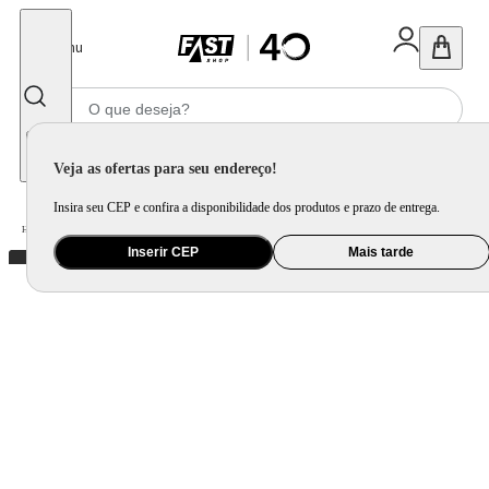
Fechar
Menu
Informe seu CEP
Veja as ofertas para seu endereço!
Insira seu CEP e confira a disponibilidade dos produtos e prazo de entrega.
Home
/
Utilidade Doméstica
/
Cozinha
/
Jogo de Panela e Panela Avulsa
Inserir CEP
Mais tarde