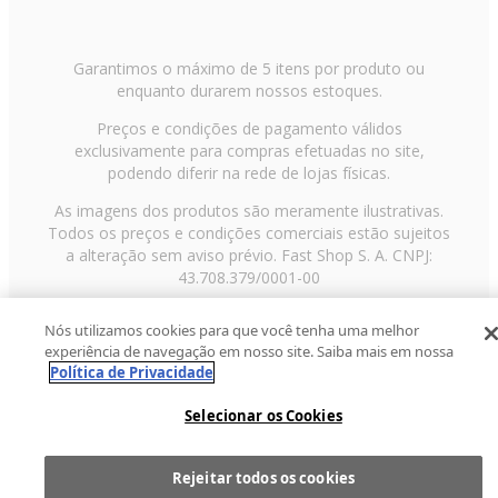
Garantimos o máximo de 5 itens por produto ou
enquanto durarem nossos estoques.
Preços e condições de pagamento válidos
exclusivamente para compras efetuadas no site,
podendo diferir na rede de lojas físicas.
As imagens dos produtos são meramente ilustrativas.
Todos os preços e condições comerciais estão sujeitos
a alteração sem aviso prévio. Fast Shop S. A. CNPJ:
43.708.379/0001-00
Avenida Zaki Narchi, nº 1650, sobreloja, Carandiru, São
Nós utilizamos cookies para que você tenha uma melhor
Paulo/SP, CEP 02029-001, Telefone: 11 3003-3728 ©
experiência de navegação em nosso site. Saiba mais em nossa
2013 Fast Shop - Todos os direitos reservados
RF
Política de Privacidade
Selecionar os Cookies
Rejeitar todos os cookies