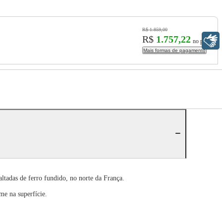
R$ 1.859,00
R$
1.757,22
Libras
no pix
Mais formas de pagamento
tadas de ferro fundido, no norte da França.
me na superfície.