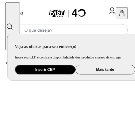
Fechar
Menu
Informe seu CEP
Veja as ofertas para seu endereço!
Insira seu CEP e confira a disponibilidade dos produtos e prazo de entrega.
Home
/
Utilidade Doméstica
/
Cozinha
/
Jogo de Panela e Panela Avulsa
Inserir CEP
Mais tarde