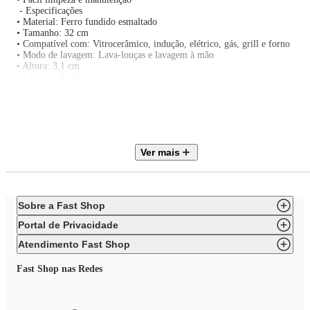
- Especificações
• Material: Ferro fundido esmaltado
• Tamanho: 32 cm
• Compatível com: Vitrocerâmico, indução, elétrico, gás, grill e forno
• Modo de lavagem: Lava-louças e lavagem à mão
• Altura: 3,1 cm
• Largura: 21,8 cm
• Comprimento: 38,5 cm
- Observações
• Recomenda-se aquecimento gradual para melhor desempenho térmico
• O ferro fundido mantém o calor por mais tempo após o uso
• Pode ser utilizada diretamente no forno
Ver mais
Sobre a Fast Shop
Portal de Privacidade
Atendimento Fast Shop
Fast Shop nas Redes