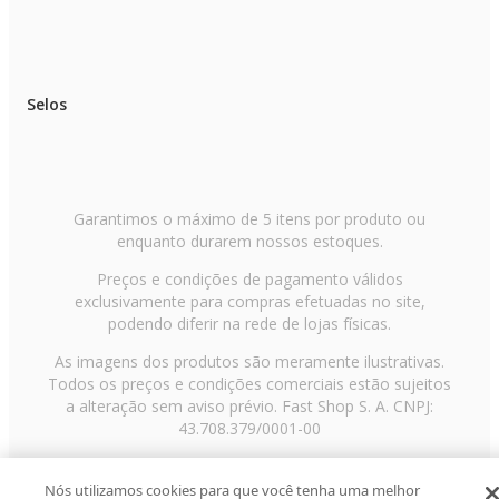
Selos
Garantimos o máximo de 5 itens por produto ou
enquanto durarem nossos estoques.
Preços e condições de pagamento válidos
exclusivamente para compras efetuadas no site,
podendo diferir na rede de lojas físicas.
As imagens dos produtos são meramente ilustrativas.
Todos os preços e condições comerciais estão sujeitos
a alteração sem aviso prévio. Fast Shop S. A. CNPJ:
43.708.379/0001-00
Avenida Zaki Narchi, nº 1650, sobreloja, Carandiru, São
Paulo/SP, CEP 02029-001, Telefone: 11 3003-3728 ©
Nós utilizamos cookies para que você tenha uma melhor