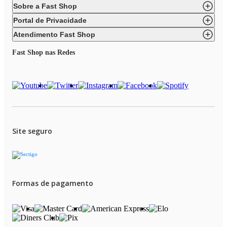
Sobre a Fast Shop
• Trava de fechamento
Portal de Privacidade
• Chapa com revestimento antiaderente
Atendimento Fast Shop
• Chapas destacáveis
Fast Shop nas Redes
• Duas versões de chapa: Grill(ondulada) e sanduiche (Chapa selada)
• Comprimento do cordão 70 cm
• Área da Chapa 28x15 cm
• Porta fio
• Acabamento em inox
Site seguro
• Pode ser armazenado na vertical
• Composição: Metal e Plástico.
Formas de pagamento