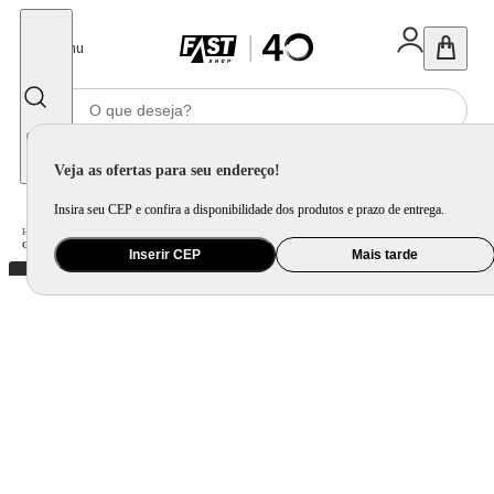
Fechar
Menu
Informe seu CEP
Veja as ofertas para seu endereço!
Insira seu CEP e confira a disponibilidade dos produtos e prazo de entrega.
Home
/
Eletroportátil
/
Preparo de Alimento
/
Grill e Churrasqueira Elétrica
/
Grill e Sanduicheira Philco PGR17PI Chapas Removíveis 900W
Inserir CEP
Mais tarde