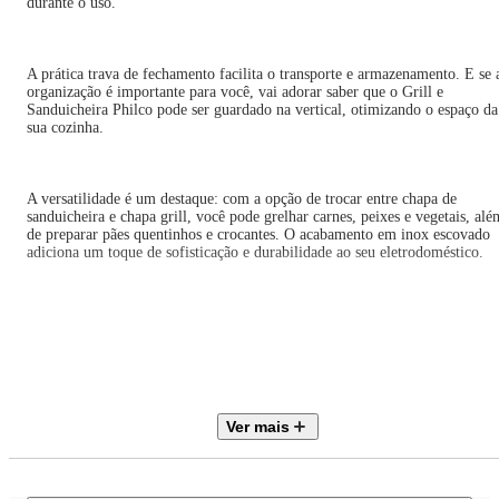
durante o uso.
A prática trava de fechamento facilita o transporte e armazenamento. E se 
organização é importante para você, vai adorar saber que o Grill e
Sanduicheira Philco pode ser guardado na vertical, otimizando o espaço da
sua cozinha.
A versatilidade é um destaque: com a opção de trocar entre chapa de
sanduicheira e chapa grill, você pode grelhar carnes, peixes e vegetais, alé
de preparar pães quentinhos e crocantes. O acabamento em inox escovado
adiciona um toque de sofisticação e durabilidade ao seu eletrodoméstico.
Transforme a sua experiência culinária com a praticidade e funcionalidade
com o Grill e Sanduicheira Philco PGR17PI Chapas Removíveis 900W!
• Luz indicadora de funcionamento
Ver mais
• Luz indicadora de aquecimento
• Base antiderrapante