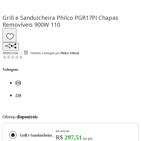
Grill e Sanduicheira Philco PGR17PI Chapas
Removíveis 900W 110
4000053506
Vendido e entregue por
Philco Oficial
Voltagem
:
110
220
Ofertas
disponíveis
R$ 359,90
Grill e Sanduicheira Philco PGR17PI Chapas Removíveis 900W
R$
297,51
no pix