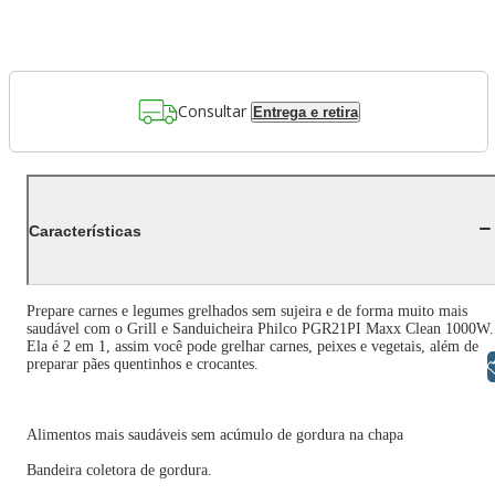
Consultar
Entrega e retira
Características
Prepare carnes e legumes grelhados sem sujeira e de forma muito mais
saudável com o Grill e Sanduicheira Philco PGR21PI Maxx Clean 1000W.
Ela é 2 em 1, assim você pode grelhar carnes, peixes e vegetais, além de
preparar pães quentinhos e crocantes.
Libras
Alimentos mais saudáveis sem acúmulo de gordura na chapa
Bandeira coletora de gordura.