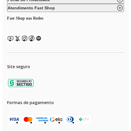
• Luz indicadora de aquecimento;
Atendimento Fast Shop
• Placas com revestimento com antiaderente;
Fast Shop nas Redes
• Tamanho da Placa: 22cm x 14 cm;
• Placas de aquecimento com ajuste de altura;
• Base antiderrapante;
• Acabamento em inox;
• Garantia de 1 Ano;
Site seguro
• Composição: plástico e metal.
Formas de pagamento