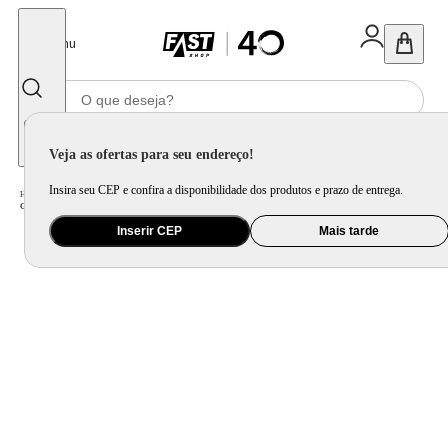
Fechar
Menu
Informe seu CEP
Veja as ofertas para seu endereço!
Insira seu CEP e confira a disponibilidade dos produtos e prazo de entrega.
Home
/
Eletroportátil
/
Preparo de Alimento
/
Grill e Churrasqueira Elétrica
/
Grill e Sanduicheira Philco PGR21PI Maxx Clean 1000W
Inserir CEP
Mais tarde