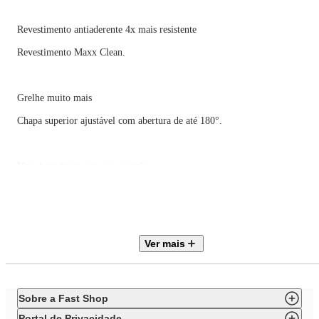
Revestimento antiaderente 4x mais resistente
Revestimento Maxx Clean.
Grelhe muito mais
Chapa superior ajustável com abertura de até 180°.
Visual moderno para sua cozinha
Acabamento em inox.
• Chapa com abertura de 180°;
Ver mais
• Acompanha coletor de gordura;
• Coletor de gordura com encaixe tipo gaveta
Sobre a Fast Shop
• Luz indicadora de funcionamento;
Portal de Privacidade