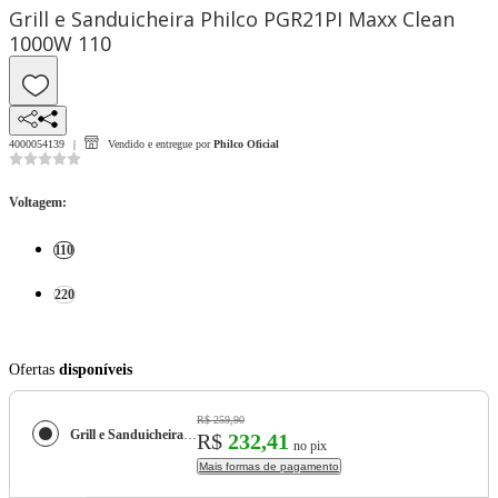
Grill e Sanduicheira Philco PGR21PI Maxx Clean
1000W 110
4000054139
Vendido e entregue por
Philco Oficial
Voltagem
:
110
220
Ofertas
disponíveis
R$ 259,90
Grill e Sanduicheira Philco PGR21PI Maxx Clean 1000W
R$
232,41
no pix
Mais formas de pagamento