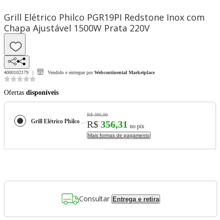
Grill Elétrico Philco PGR19PI Redstone Inox com
Chapa Ajustável 1500W Prata 220V
4000102179
Vendido e entregue por
Webcontinental Marketplace
Ofertas
disponíveis
R$ 395,90
Grill Elétrico Philco PGR19PI Redstone Inox com Chapa Ajustável 1500W Prata 220V
R$
356,31
no pix
Mais formas de pagamento
Consultar
Entrega e retira