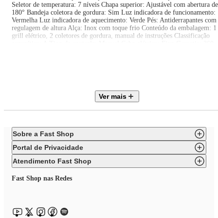
Seletor de temperatura: 7 níveis Chapa superior: Ajustável com abertura de
180° Bandeja coletora de gordura: Sim Luz indicadora de funcionamento:
Vermelha Luz indicadora de aquecimento: Verde Pés: Antiderrapantes com
regulagem de altura Alça: Inox com toque frio Conteúdo da embalagem: 1
grill elétrico, 2 coletores de gordura, manual de instruções Classificação
energética: A Tipo de controle: Manual Cabo elétrico: Fixo Garantia: 360
dias Observações importantes As cores do produto podem variar de acordo
com a calibração e resolução do monitor ou tela utilizada. As imagens são
meramente ilustrativas. O produto real pode apresentar pequenas variações
de tonalidade, formato ou acabamento. Verifique a voltagem informada no
título do produto antes de efetuar a compra.
Ver mais
Sobre a Fast Shop
Portal de Privacidade
Atendimento Fast Shop
Fast Shop nas Redes