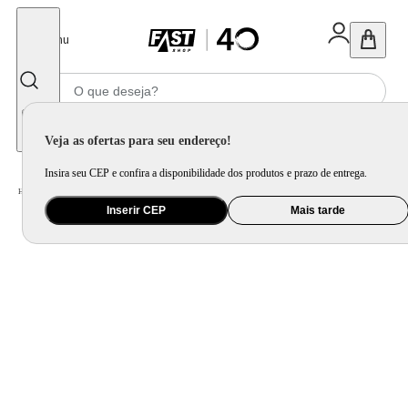
Fechar
Menu
Informe seu CEP
Veja as ofertas para seu endereço!
Insira seu CEP e confira a disponibilidade dos produtos e prazo de entrega.
Home
/
Eletroportátil
/
Preparo de Alimento
/
Grill e Churrasqueira Elétrica
Inserir CEP
Mais tarde