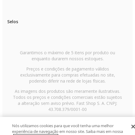
Selos
Garantimos o máximo de 5 itens por produto ou
enquanto durarem nossos estoques.
Preços e condições de pagamento válidos
exclusivamente para compras efetuadas no site,
podendo diferir na rede de lojas físicas.
As imagens dos produtos são meramente ilustrativas.
Todos os preços e condições comerciais estão sujeitos
a alteração sem aviso prévio. Fast Shop S. A. CNPJ:
43.708.379/0001-00
Avenida Zaki Narchi, nº 1650, sobreloja, Carandiru, São
Paulo/SP, CEP 02029-001, Telefone: 11 3003-3728 ©
Nós utilizamos cookies para que você tenha uma melhor
experiência de navegação em nosso site. Saiba mais em nossa
2013 Fast Shop - Todos os direitos reservados
RF