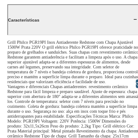
Características
Grill Philco PGR19PI Inox Antiaderente Redstone com Chapa Ajustável
1500W Prata 220V O grill elétrico Philco PGR19PI oferece praticidade no
preparo de grelhados e sanduíches. Suas chapas com revestimento cerâmic
Redstone garantem antiaderência e facilitam a limpeza após o uso. A chapa
superior ajustável adapta-se a diferentes espessuras de alimentos, desde
carnes até legumes, preservando sua integridade. Com seletor de
temperatura de 7 níveis e bandeja coletora de gordura, proporciona control
preciso e mantém a superfície limpa durante o preparo. Ideal para cozinhas
residenciais que valorizam eficiência e facilidade de uso.
Libras
Vantagens e diferenciais Chapas antiaderentes: revestimento cerâmico
Redstone para fácil limpeza e preparo saudável. Ajuste de espessura: chapa
superior com abertura de 180° adapta-se a diferentes alimentos sem amassá
los. Controle de temperatura: seletor com 7 níveis para precisão no
cozimento. Coleta de gordura: bandeja coletora mantém a superfície limpa
durante o uso. Segurança no uso: alça em inox com toque frio e pés
antiderrapantes para estabilidade. Especificações Técnicas Marca: Philco
Modelo: PGR19PI Voltagem: 220V Potência: 1500W Dimensões do
produto: 32x11,5x26cm Peso do produto: 2,2kg Tipo: Grill elétrico Cor:
Prata Material principal: Metal pintado Revestimento da chapa: Antiaderen
cerâmico Redstone Tipo de chapa: Grill Tamanho da chapa: 25x17cm