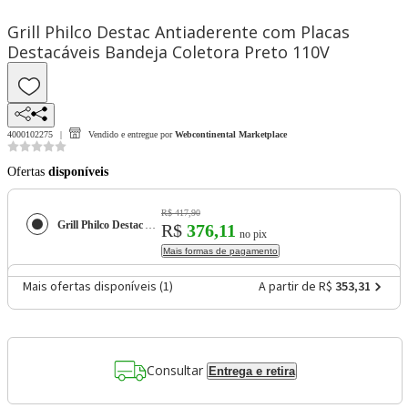
Grill Philco Destac Antiaderente com Placas
Destacáveis Bandeja Coletora Preto 110V
4000102275
Vendido e entregue por
Webcontinental Marketplace
Ofertas
disponíveis
R$ 417,90
Grill Philco Destac Antiaderente com Placas Destacáveis Bandeja Coletora Preto 110V
R$
376,11
no pix
Mais formas de pagamento
Mais ofertas disponíveis (
1
)
A partir de R$
353,31
Consultar
Entrega e retira