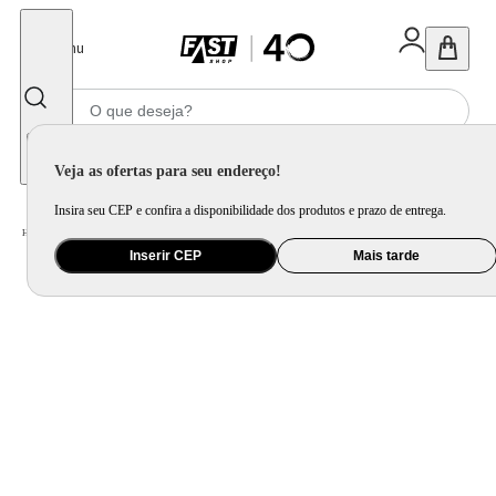
Fechar
Menu
Informe seu CEP
Veja as ofertas para seu endereço!
Insira seu CEP e confira a disponibilidade dos produtos e prazo de entrega.
Home
/
Eletroportátil
/
Preparo de Alimento
/
Grill e Churrasqueira Elétrica
Inserir CEP
Mais tarde