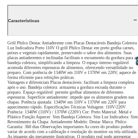
Características
Grill Philco Destac Antiaderente com Placas Destacáveis Bandeja Coletora
Luz Indicadora Preto 110V O grill Philco Destac em preto grelha carnes,
peixes e vegetais rapidamente, preservando o sabor dos alimentos. Suas
placas antiaderentes e inclinadas facilitam o escoamento da gordura para a
Libras
bandeja coletora, simplificando a limpeza. O espaço interno regulável
acomoda diferentes espessuras de alimentos, oferecendo versatilidade no
preparo. Com potência de 1340W em 110V e 1370W em 220V, aquece de
forma eficiente para refeições práticas.
Vantagens e diferenciais Placas destacáveis: facilitam a limpeza completa
após o uso. Bandeja coletora: armazena a gordura escoada durante o
preparo. Espaço regulável: permite grelhar alimentos de diferentes
espessuras. Superfície antiaderente: impede que os alimentos grudem nas
chapas. Potência ajustada: 1340W em 110V e 1370W em 220V para
aquecimento rápido. Especificações Técnicas Voltagem: 110V/220V
Potência: 1340W (110V) / 1370W (220V) Cor: Preto Material: Metal e
Plástico Função Aquecer: Sim Bandeja Coletora: Sim Luz Indicadora: Sim
Revestimento da Chapa: Antiaderente Modelo: Destac Marca: Philco
Garantia: 360 dias Observações importantes As cores do produto podem
variar de acordo com a calibração e resolução do monitor ou tela utilizada.
As imagens são meramente ilustrativas. O produto real pode apresentar