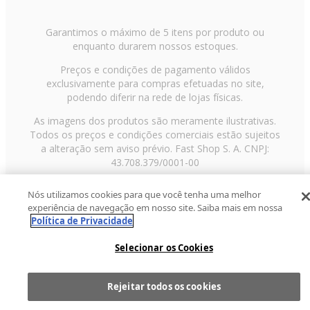
Garantimos o máximo de 5 itens por produto ou
enquanto durarem nossos estoques.
Preços e condições de pagamento válidos
exclusivamente para compras efetuadas no site,
podendo diferir na rede de lojas físicas.
As imagens dos produtos são meramente ilustrativas.
Todos os preços e condições comerciais estão sujeitos
a alteração sem aviso prévio. Fast Shop S. A. CNPJ:
43.708.379/0001-00
Avenida Zaki Narchi, nº 1650, sobreloja, Carandiru, São
Nós utilizamos cookies para que você tenha uma melhor
Paulo/SP, CEP 02029-001, Telefone: 11 3003-3728 ©
experiência de navegação em nosso site. Saiba mais em nossa
2013 Fast Shop - Todos os direitos reservados
RF
Política de Privacidade
Selecionar os Cookies
Rejeitar todos os cookies