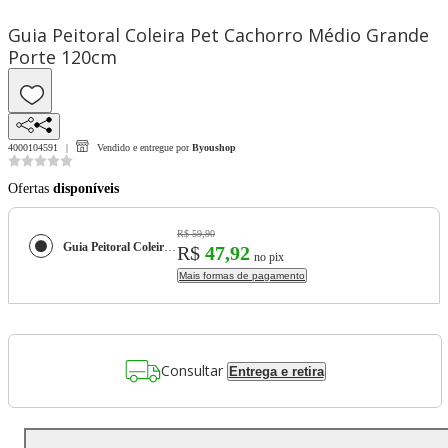
Guia Peitoral Coleira Pet Cachorro Médio Grande
Porte 120cm
4000104591
Vendido e entregue por
Byoushop
Ofertas
disponíveis
R$ 59,90
Guia Peitoral Coleira Pet Cachorro Médio Grande Porte 120cm
R$
47,92
no pix
Mais formas de pagamento
Consultar
Entrega e retira