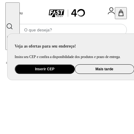
Fechar
Menu
Informe seu CEP
Veja as ofertas para seu endereço!
Insira seu CEP e confira a disponibilidade dos produtos e prazo de entrega.
Home
/
Pet
/
Passeio para Pet
Inserir CEP
Mais tarde