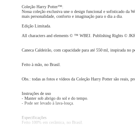
Coleção Harry Potter™:
Nossa coleção exclusiva une o design funcional e sofisticado da W
mais personalidade, conforto e imaginação para o dia a dia.
Edição Limitada.
All characters and elements ©️ ™️ WBEI. Publishing Rights ©️ JKR
Caneca Caldeirão, com capacidade para até 550 ml, inspirada no 
Feito à mão, no Brasil.
Obs.: todas as fotos e vídeos da Coleção Harry Potter são reais, pr
Instruções de uso
- Manter sob abrigo do sol e do tempo.
- Pode ser levado à lava-louça.
Especificações
Feito 100% em cerâmica, no Brasil.
Capacidade: