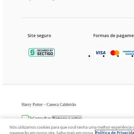
Site seguro
Formas de pagame
Garanti
Preços e condições de pagament
Harry Potter - Caneca Caldeirão
As imagens dos produtos são meramente ilustrativas. T
Consultar
Entrega e retira
Avenida Zaki Narchi, nº 1650, sobreloja, Ca
Nós utilizamos cookies para que você tenha uma melhor experiência 
navegação em nosso site. Saiba mais em nossa
Política de Privacid