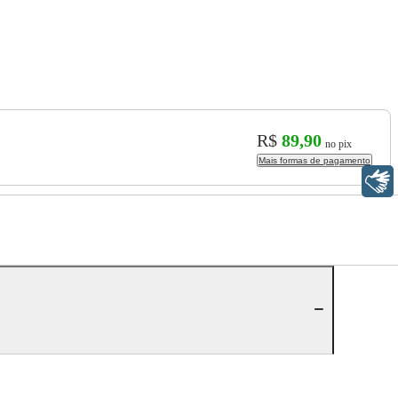
R$
89,90
no pix
Mais formas de pagamento
Libras