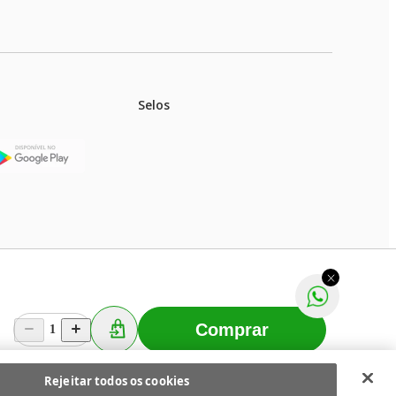
Selos
stoques.
ferir na rede de lojas físicas.
m aviso prévio. Fast Shop S. A. CNPJ: 43.708.379/0001-
Comprar
1
Selecionar os Cookies
 Fast Shop - Todos os direitos reservados
RF
Rejeitar todos os cookies