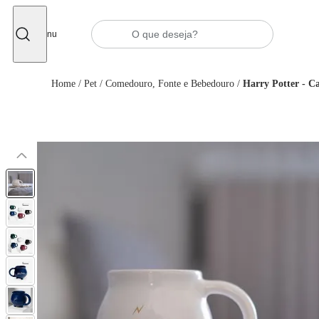
Fechar
Menu
Home
/
Pet
/
Comedouro, Fonte e Bebedouro
/
Harry Potter - C