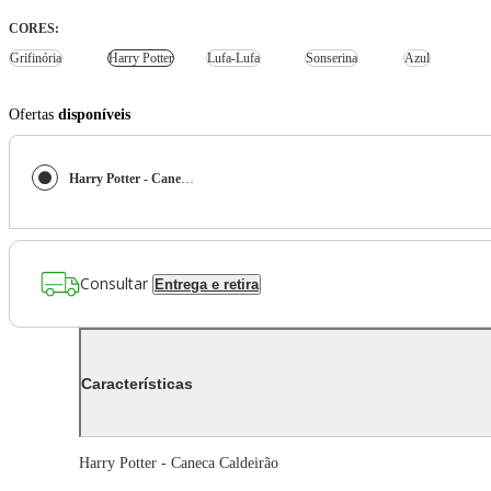
CORES
:
Grifinória
Harry Potter
Lufa-Lufa
Sonserina
Azul
Ofertas
disponíveis
Harry Potter - Caneca Caldeirão
Consultar
Entrega e retira
Características
Harry Potter - Caneca Caldeirão