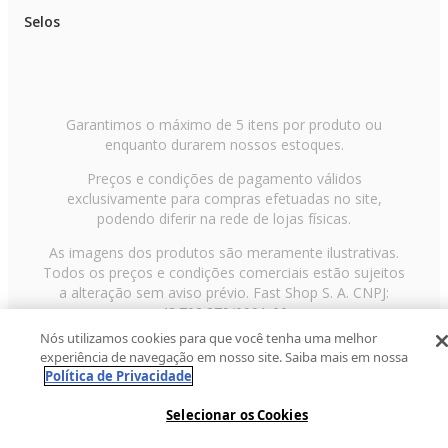
Selos
Garantimos o máximo de 5 itens por produto ou
enquanto durarem nossos estoques.
Preços e condições de pagamento válidos
exclusivamente para compras efetuadas no site,
podendo diferir na rede de lojas físicas.
As imagens dos produtos são meramente ilustrativas.
Todos os preços e condições comerciais estão sujeitos
a alteração sem aviso prévio. Fast Shop S. A. CNPJ:
43.708.379/0001-00
Nós utilizamos cookies para que você tenha uma melhor
Avenida Zaki Narchi, nº 1650, sobreloja, Carandiru, São
experiência de navegação em nosso site. Saiba mais em nossa
Paulo/SP, CEP 02029-001, Telefone: 11 3003-3728 ©
Política de Privacidade
2013 Fast Shop - Todos os direitos reservados
RF
Selecionar os Cookies