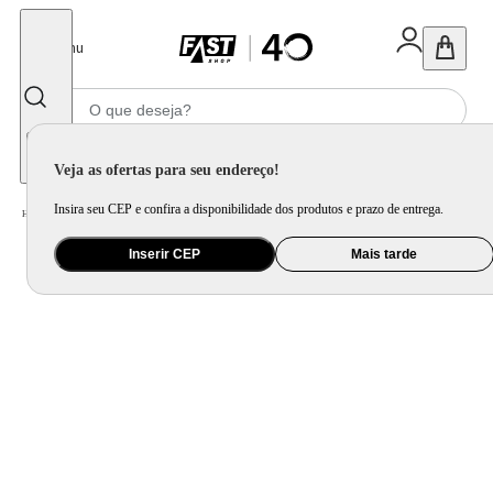
Fechar
Menu
Informe seu CEP
Veja as ofertas para seu endereço!
Insira seu CEP e confira a disponibilidade dos produtos e prazo de entrega.
Home
/
Mercado
/
Bebida
/
Vinho
Inserir CEP
Mais tarde