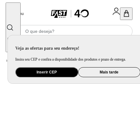
Fechar
Menu
Informe seu CEP
Veja as ofertas para seu endereço!
Insira seu CEP e confira a disponibilidade dos produtos e prazo de entrega.
Home
/
Saúde e Beleza
/
Skin Care
Inserir CEP
Mais tarde