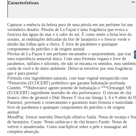
Características
Capturar a essência da beleza pura de uma pérola em um perfume foi um
verdadeiro desafio. Pérolas de La Façon é uma fragrância que evoca a
frescura das águas do mar e o calor do sol. É como sentir a brisa leve do
oceano, as ondulações delicadas da flor de laranjeira e o frescor verde e
úmido das folhas após a chuva. É livre de parabenos e quaisquer
componentes do petróleo e de origem animal.
Pérolas de La Façon é um perfume encantador e surpreendente, que traz
Libras
uma experiência sensorial única. Com uma fórmula vegana e livre de
parabenos, sulfatos e silicones, ele não só encanta os sentidos, mas também
cuida de você e do meio ambiente. Deixe-se envolver por essa fragrância
que é pura poesia!
Fórmula com ingredientes naturais, com base vegetal enriquecida com
*Pentavitin (ECOCERT) prebiótico que garante hidratação profunda.
Contém: **Hidrovance agente potente de hidratação e ***Ormangel SH
(ECOCERT) ingrediente marinho de alta performance. O extrato de chá
branco, óleo de girassol e Dub Shorea T rica em ômega 3, 6 e 9 além do 
Pantenol, previnem o ressecamento e garantem mais firmeza e tonicidade.
livre de parabenos e quaisquer componentes do petróleo e de origem
animal.
MoodPaz, frescor marinho Descrição olfativa Saída: Notas de toranja e fio
de laranjeira. Corpo: Notas ozônicas e de chá branco.Fundo: Notas de
vetiver e amadeiradas. Como usarAplicar sobre a pele e massagear até
completa absorção.